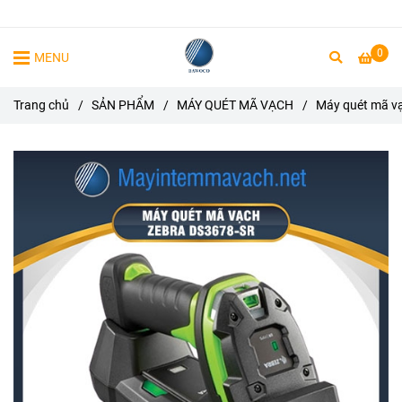
0
MENU
Trang chủ
/
SẢN PHẨM
/
MÁY QUÉT MÃ VẠCH
/
Máy quét mã v