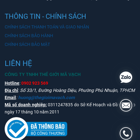
THÔNG TIN - CHÍNH SÁCH
CHÍNH SÁCH THANH TOÁN VÀ GIAO NHẬN
CHÍNH SÁCH BẢO HÀNH
CHÍNH SÁCH BẢO MẬT
LIÊN HỆ
CÔNG TY TNHH THẾ GIỚI MÃ VẠCH
Hotline
:
0902 923 569
Địa chỉ
:
Số 33/1, Đường Hoàng Diệu, Phường Phú Nhuận, TPHCM
Email
:
huong@thegioimavach.com
Mã số doanh nghiệp:
0311247835 do Sở Kế Hoạch và Đầu Tư cấp
ngày 17 tháng 10 năm 2011