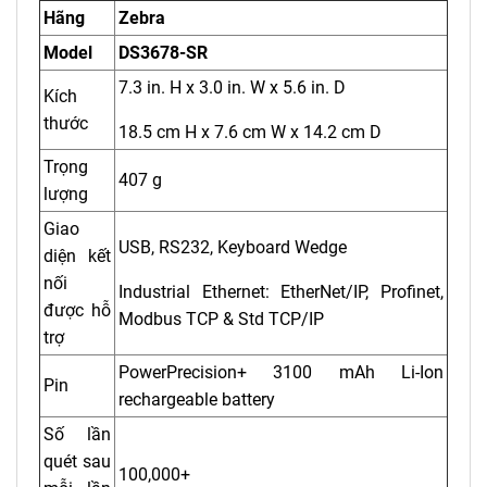
Hãng
Zebra
Model
DS3678-SR
7.3 in. H x 3.0 in. W x 5.6 in. D
Kích
thước
18.5 cm H x 7.6 cm W x 14.2 cm D
Trọng
407 g
lượng
Giao
USB, RS232, Keyboard Wedge
diện kết
nối
Industrial Ethernet: EtherNet/IP, Profinet,
được hỗ
Modbus TCP & Std TCP/IP
trợ
PowerPrecision+ 3100 mAh Li-Ion
Pin
rechargeable battery
Số lần
quét sau
100,000+