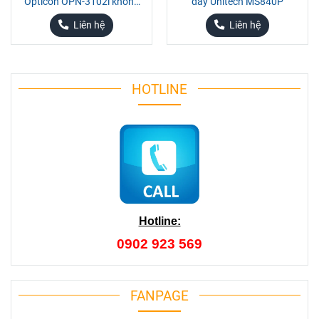
Opticon OPN-3102i không
dây Unitech MS840P
dây di động
Liên hệ
Liên hệ
HOTLINE
Hotline:
0902 923 569
FANPAGE