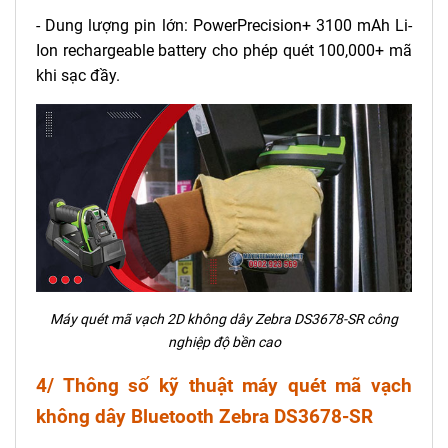
- Dung lượng pin lớn: PowerPrecision+ 3100 mAh Li-
Ion rechargeable battery cho phép quét 100,000+ mã
khi sạc đầy.
Máy quét mã vạch 2D không dây Zebra DS3678-SR công
nghiệp độ bền cao
4/ Thông số kỹ thuật máy quét mã vạch
không dây Bluetooth Zebra DS3678-SR