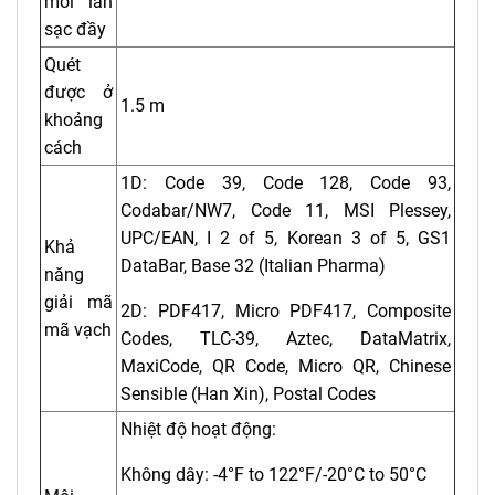
mỗi lần
sạc đầy
Quét
được ở
1.5 m
khoảng
cách
1D: Code 39, Code 128, Code 93,
Codabar/NW7, Code 11, MSI Plessey,
UPC/EAN, I 2 of 5, Korean 3 of 5, GS1
Khả
DataBar, Base 32 (Italian Pharma)
năng
giải mã
2D: PDF417, Micro PDF417, Composite
mã vạch
Codes, TLC-39, Aztec, DataMatrix,
MaxiCode, QR Code, Micro QR, Chinese
Sensible (Han Xin), Postal Codes
Nhiệt độ hoạt động:
Không dây: -4°F to 122°F/-20°C to 50°C