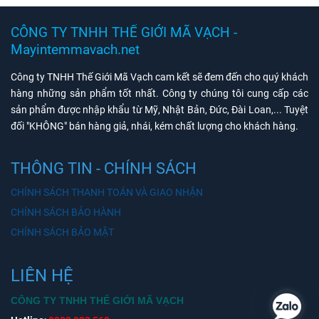
CÔNG TY TNHH THẾ GIỚI MÃ VẠCH -
Mayintemmavach.net
Công ty TNHH Thế Giới Mã Vạch cam kết sẽ đem đến cho quý khách
hàng những sản phẩm tốt nhất. Công ty chúng tôi cung cấp các
sản phẩm được nhập khẩu từ Mỹ, Nhật Bản, Đức, Đài Loan,... Tuyệt
đối "KHÔNG" bán hàng giả, nhái, kém chất lượng cho khách hàng.
THÔNG TIN - CHÍNH SÁCH
CHÍNH SÁCH THANH TOÁN VÀ GIAO NHẬN
CHÍNH SÁCH BẢO HÀNH
CHÍNH SÁCH BẢO MẬT
LIÊN HỆ
CÔNG TY TNHH THẾ GIỚI MÃ VẠCH