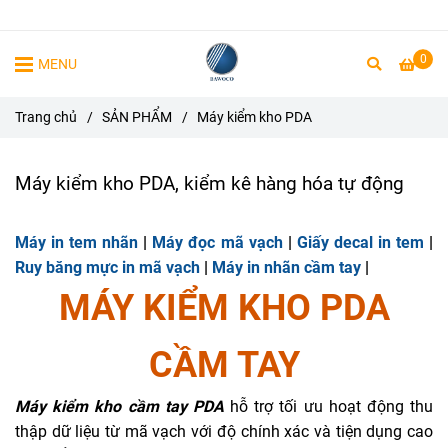
0
MENU
Trang chủ
/
SẢN PHẨM
/
Máy kiểm kho PDA
Máy kiểm kho PDA, kiểm kê hàng hóa tự động
Máy in tem nhãn
|
Máy đọc mã vạch
|
Giấy decal in tem
|
Ruy băng mực in mã vạch
|
Máy in nhãn cầm tay
|
MÁY KIỂM KHO PDA
CẦM TAY
Máy kiểm kho cầm tay PDA
hỗ trợ tối ưu hoạt động thu
thập dữ liệu từ mã vạch với độ chính xác và tiện dụng cao