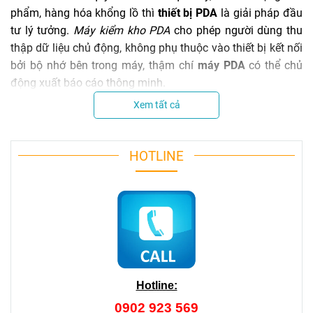
phẩm, hàng hóa khổng lồ thì
thiết bị PDA
là giải pháp đầu
tư lý tưởng.
Máy kiểm kho PDA
cho phép người dùng thu
thập dữ liệu chủ động, không phụ thuộc vào thiết bị kết nối
bởi bộ nhớ bên trong máy, thậm chí
máy PDA
có thể chủ
động xuất báo cáo thông minh.
Máy kiểm kho là gì?
Xem tất cả
Máy kiểm kho PDA
(trong đó PDA là viết tắt của Personal
Digital Assistant), là một thiết bị quét mã vạch cầm tay
HOTLINE
được trang bị bộ nhớ bên trong, có thể có cả hệ điều hành
để cài đặt phần mềm, cho phép lưu trữ và xử lý thông tin
quét thông qua hệ điều hành máy. Có thể nói, máy kiểm
kho là một chiếc máy tính di động với tính năng quét mã
vạch.
Máy kiểm kho cầm tay (máy kiểm kê hàng hóa) thực hiện
các chức năng kiểm kê hàng hóa, thống kê và xuất báo cáo
theo yêu cầu người dùng, một số dòng máy còn cung cấp
Hotline:
tới người dùng khả năng đàm thoại thay bộ đàm và chức
0902 923 569