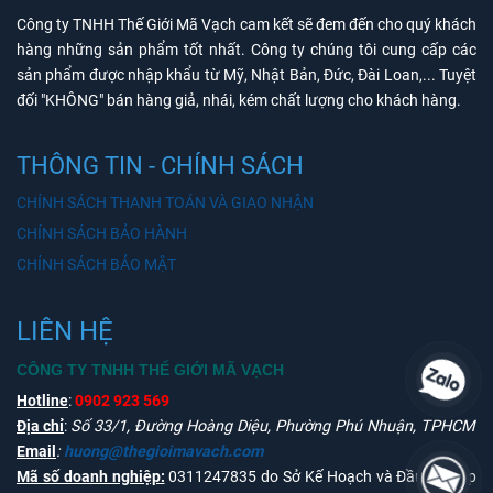
quy mô lớn, máy kiểm kho mới là sự lựa chọn lý tưởng
Công ty TNHH Thế Giới Mã Vạch cam kết sẽ đem đến cho quý khách
nhất!
hàng những sản phẩm tốt nhất. Công ty chúng tôi cung cấp các
Dù vậy với những kho có quy không lớn nhưng bạn lại có ý
sản phẩm được nhập khẩu từ Mỹ, Nhật Bản, Đức, Đài Loan,... Tuyệt
muốn mở rộng kho, phát triển hoạt động sản xuất kinh
đối "KHÔNG" bán hàng giả, nhái, kém chất lượng cho khách hàng.
doanh trong tương lai, việc đầu tư máy kiểm kho sẽ giúp
bạn tiết kiệm chi phí đầu tư về lâu dài.
THÔNG TIN - CHÍNH SÁCH
Lợi ích khi sử dụng máy kiểm kho
CHÍNH SÁCH THANH TOÁN VÀ GIAO NHẬN
Quản lý kho dễ dàng, nhanh chóng, chính xác
CHÍNH SÁCH BẢO HÀNH
Thiết kế nhỏ gọn, kết nối không dây linh hoạt, máy kiểm
CHÍNH SÁCH BẢO MẬT
kho giúp bạn quét thông tin hàng hóa trong kho nhanh
chóng, con số thống kê từ thiết bị là khách quan và đảm
bảo tính chính xác, hạn chế tối đa những sai sót xảy đến từ
LIÊN HỆ
phương pháp kiểm kho thủ công.
CÔNG TY TNHH THẾ GIỚI MÃ VẠCH
Tiết kiệm công sức
Hotline
:
0902 923 569
Với kho hàng hóa lớn, đa dạng chủng loại hàng việc kiểm
Địa chỉ
:
Số 33/1, Đường Hoàng Diệu, Phường Phú Nhuận, TPHCM
kê, quản lý theo cách cũ là không khả thi nhưng với máy
Email
:
huong@thegioimavach.com
kiểm kho, bạn chỉ cần sử dụng thiết bị là đã có thể tiết kiệm
Mã số doanh nghiệp:
0311247835 do Sở Kế Hoạch và Đầu Tư cấp
không ít công sức nhập liệu, thống kê.