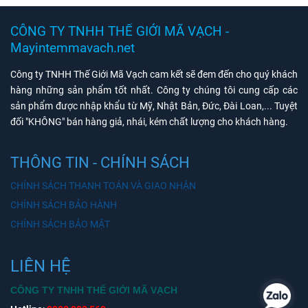
CÔNG TY TNHH THẾ GIỚI MÃ VẠCH -
Mayintemmavach.net
Công ty TNHH Thế Giới Mã Vạch cam kết sẽ đem đến cho quý khách
hàng những sản phẩm tốt nhất. Công ty chúng tôi cung cấp các
sản phẩm được nhập khẩu từ Mỹ, Nhật Bản, Đức, Đài Loan,... Tuyệt
đối "KHÔNG" bán hàng giả, nhái, kém chất lượng cho khách hàng.
THÔNG TIN - CHÍNH SÁCH
CHÍNH SÁCH THANH TOÁN VÀ GIAO NHẬN
CHÍNH SÁCH BẢO HÀNH
CHÍNH SÁCH BẢO MẬT
LIÊN HỆ
CÔNG TY TNHH THẾ GIỚI MÃ VẠCH