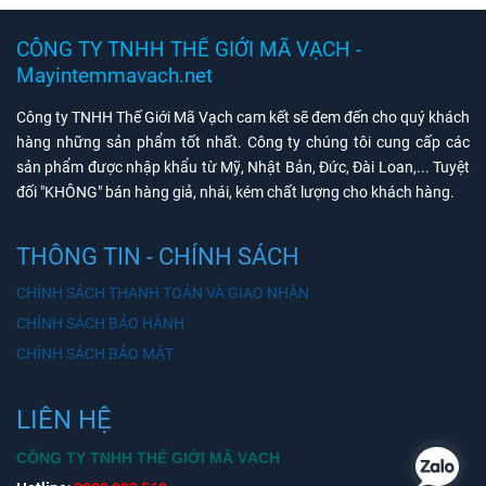
CÔNG TY TNHH THẾ GIỚI MÃ VẠCH -
Mayintemmavach.net
Công ty TNHH Thế Giới Mã Vạch cam kết sẽ đem đến cho quý khách
hàng những sản phẩm tốt nhất. Công ty chúng tôi cung cấp các
sản phẩm được nhập khẩu từ Mỹ, Nhật Bản, Đức, Đài Loan,... Tuyệt
đối "KHÔNG" bán hàng giả, nhái, kém chất lượng cho khách hàng.
THÔNG TIN - CHÍNH SÁCH
CHÍNH SÁCH THANH TOÁN VÀ GIAO NHẬN
CHÍNH SÁCH BẢO HÀNH
CHÍNH SÁCH BẢO MẬT
LIÊN HỆ
CÔNG TY TNHH THẾ GIỚI MÃ VẠCH