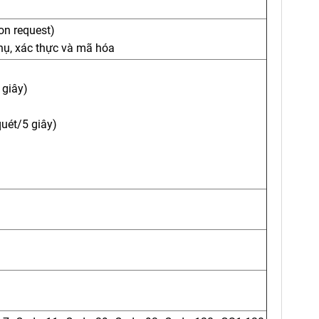
on request)
phụ, xác thực và mã hóa
 giây)
uét/5 giây)