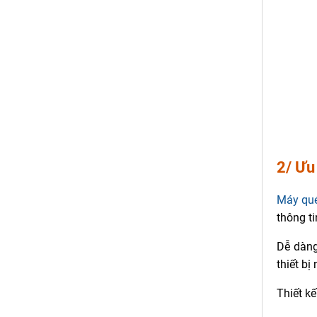
2/ Ưu
Máy qué
thông t
Dễ dàng
thiết bị
Thiết k