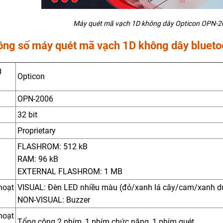
Máy quét mã vạch 1D không dây Opticon OPN-20
ông số máy quét mã vạch 1D không dây bluet
g
Opticon
OPN-2006
32 bit
Proprietary
FLASHROM: 512 kB
RAM: 96 kB
EXTERNAL FLASHROM: 1 MB
hoạt
VISUAL: Đèn LED nhiều màu (đỏ/xanh lá cây/cam/xanh 
NON-VISUAL: Buzzer
hoạt
Tổng cộng 2 phím, 1 phím chức năng, 1 phím quét