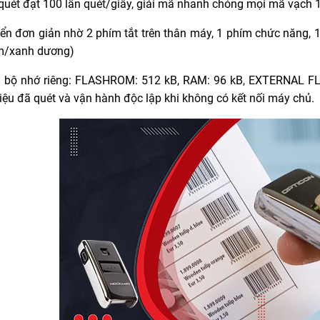
quét đạt 100 lần quét/giây, giải mã nhanh chóng mọi mã vạch 1D
iển đơn giản nhờ 2 phím tắt trên thân máy, 1 phím chức năng,
m/xanh dương)
ị bộ nhớ riêng: FLASHROM: 512 kB, RAM: 96 kB, EXTERNAL FLA
liệu đã quét và vận hành độc lập khi không có kết nối máy chủ.