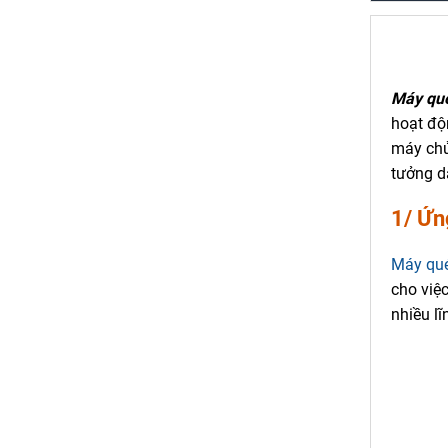
Máy qué
hoạt độn
máy chủ
tưởng d
1/ Ứn
Máy qu
cho việ
nhiều lĩ