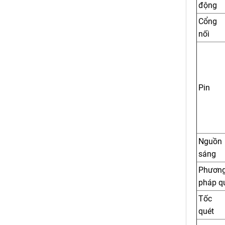
động
Cổng 
nối
Pin
Nguồn
sáng
Phươn
pháp q
Tốc
quét