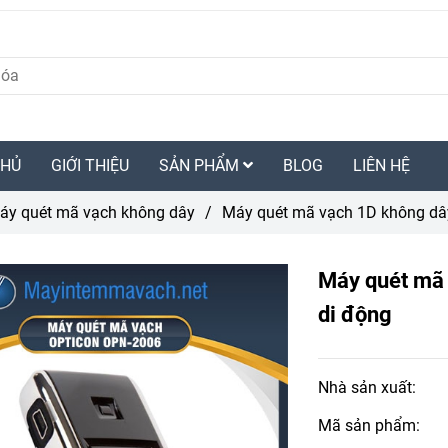
CHỦ
GIỚI THIỆU
SẢN PHẨM
BLOG
LIÊN HỆ
áy quét mã vạch không dây
/
Máy quét mã vạch 1D không dâ
Máy quét mã
di động
Nhà sản xuất:
Mã sản phẩm: