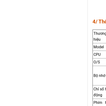
4/ Th
Thươn
hiệu
Model
CPU
O/S
Bộ nhớ
Chỉ số 
động
Phím 