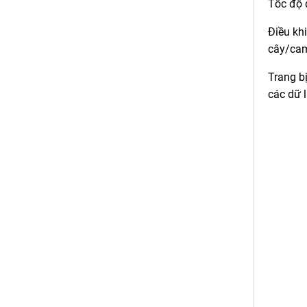
Tốc độ 
Điều kh
cây/ca
Trang b
các dữ 