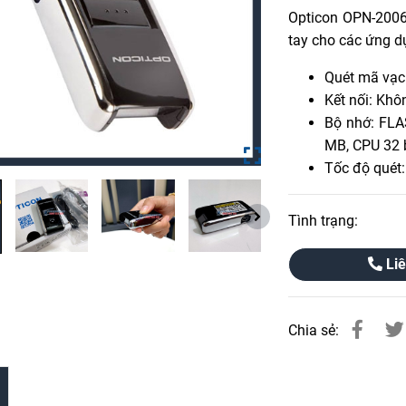
Opticon OPN-2006 
tay cho các ứng d
Quét mã vạc
Kết nối: Khô
Bộ nhớ: FL
MB, CPU 32 
Tốc độ quét:
Tình trạng:
Liê
Chia sẻ: