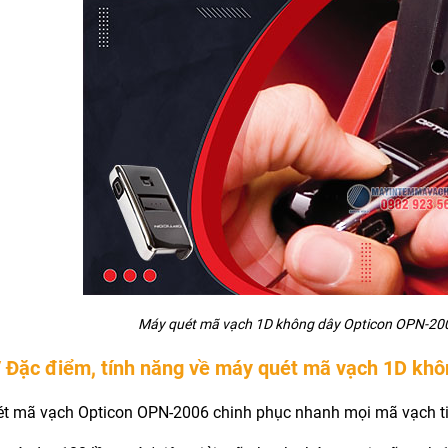
Máy quét mã vạch 1D không dây Opticon OPN-2006
/ Đặc điểm, tính năng về máy quét mã vạch 1D kh
t mã vạch Opticon OPN-2006 chinh phục nhanh mọi mã vạch ti