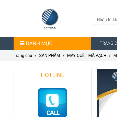
DANH MỤC
TRANG 
Trang chủ
/
SẢN PHẨM
/
MÁY QUÉT MÃ VẠCH
/
M
HOTLINE