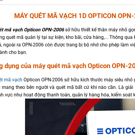
MÁY QUÉT MÃ VẠCH 1D OPTICON OPN-
t mã vạch Opticon OPN-2006
sở hữu thiết kế thân máy nhỏ gọ
g quét mã quản lý tại sự kiện, kho bãi, cửa hàng,... Thông qua k
, ngoài ra OPN-2006 còn được trang bị bộ nhớ cho phép làm việc
ành cho bạn.
g dụng của máy quét mã vạch Opticon OPN-2
ét mã vạch
Opticon OPN-2006 sở hữu kích thước máy siêu nhỏ g
c mang theo bên người và quét mã bất cứ khi nào cần. Là giả
nh vực như hoạt động thanh toán, quản lý hàng hóa, kiểm soát kho