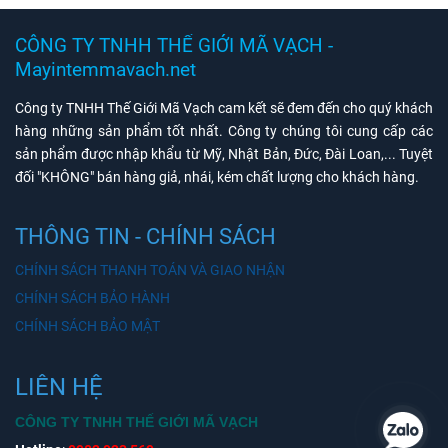
CÔNG TY TNHH THẾ GIỚI MÃ VẠCH -
Mayintemmavach.net
Công ty TNHH Thế Giới Mã Vạch cam kết sẽ đem đến cho quý khách
hàng những sản phẩm tốt nhất. Công ty chúng tôi cung cấp các
sản phẩm được nhập khẩu từ Mỹ, Nhật Bản, Đức, Đài Loan,... Tuyệt
đối "KHÔNG" bán hàng giả, nhái, kém chất lượng cho khách hàng.
THÔNG TIN - CHÍNH SÁCH
CHÍNH SÁCH THANH TOÁN VÀ GIAO NHẬN
CHÍNH SÁCH BẢO HÀNH
CHÍNH SÁCH BẢO MẬT
LIÊN HỆ
CÔNG TY TNHH THẾ GIỚI MÃ VẠCH