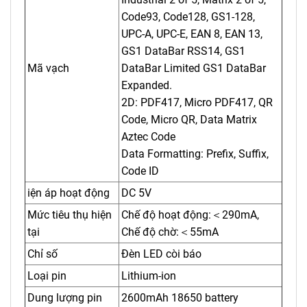
Code93, Code128, GS1-128,
UPC-A, UPC-E, EAN 8, EAN 13,
GS1 DataBar RSS14, GS1
Mã vạch
DataBar Limited GS1 DataBar
Expanded.
2D: PDF417, Micro PDF417, QR
Code, Micro QR, Data Matrix
Aztec Code
Data Formatting: Prefix, Suffix,
Code ID
iện áp hoạt động
DC 5V
Mức tiêu thụ hiện
Chế độ hoạt động:＜290mA,
tại
Chế độ chờ:＜55mA
Chỉ số
Đèn LED còi báo
Loại pin
Lithium-ion
Dung lượng pin
2600mAh 18650 battery