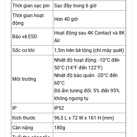
Thời gian sạc pin
Sạc đầy trong 6 giờ
Thời gian hoạt
Hơn 40 giờ
động
Hoạt động sau 4K Contact và 8K
Bảo vệ ESD
Air
Sốc cơ khí
1,5m trên bê tông (chỉ máy quét)
Nhiệt độ hoạt động: -10°C đến
50°C (14°F đến 122°F)
Nhiệt độ bảo quản: -20°C đến
Môi trường
60°C
Độ ẩm tương đối: 5% đến 95%
không ngưng tụ
IP
IP52
Kích thước
96,5 L x 72 W x 161 H (mm)
Cân nặng
180g