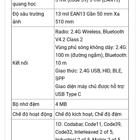
quang học
Độ sâu trường
13 mil EAN13 Gần 50 mm Xa
ảnh
510 mm
Radio: 2.4G Wireless, Bluetooth
V4.2 Class 2
Vùng phủ sóng không dây: 2.4G:
100 m (đường ngắm), Bluetooth:
Kết nối
10 m
Giao thức: 2.4G USB, HID, BLE,
SPP
Giao diện máy chủ được hỗ trợ:
USB Type C
Bộ nhớ đệm
4 MB
Chế độ hoạt động
Chế độ kích hoạt, Chế độ đệm
1D: Codabar, Code11, Code39,
Code32, Interleaved 2 of 5,
Industrial 2 of 5, Matrix 2 of 5,