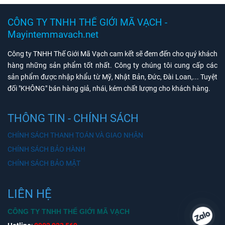
CÔNG TY TNHH THẾ GIỚI MÃ VẠCH -
Mayintemmavach.net
Công ty TNHH Thế Giới Mã Vạch cam kết sẽ đem đến cho quý khách
hàng những sản phẩm tốt nhất. Công ty chúng tôi cung cấp các
sản phẩm được nhập khẩu từ Mỹ, Nhật Bản, Đức, Đài Loan,... Tuyệt
đối "KHÔNG" bán hàng giả, nhái, kém chất lượng cho khách hàng.
THÔNG TIN - CHÍNH SÁCH
CHÍNH SÁCH THANH TOÁN VÀ GIAO NHẬN
CHÍNH SÁCH BẢO HÀNH
CHÍNH SÁCH BẢO MẬT
LIÊN HỆ
CÔNG TY TNHH THẾ GIỚI MÃ VẠCH