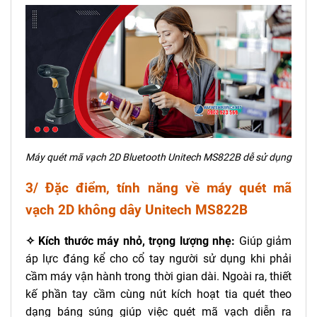
Máy quét mã vạch 2D Bluetooth Unitech MS822B dễ sử dụng
3/ Đặc điểm, tính năng về máy quét mã
vạch 2D không dây Unitech MS822B
✧ Kích thước máy nhỏ, trọng lượng nhẹ:
Giúp giảm
áp lực đáng kể cho cổ tay người sử dụng khi phải
cầm máy vận hành trong thời gian dài. Ngoài ra, thiết
kế phần tay cầm cùng nút kích hoạt tia quét theo
dạng báng súng giúp việc quét mã vạch diễn ra