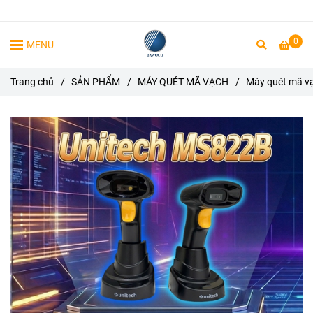
0
MENU
Trang chủ
/
SẢN PHẨM
/
MÁY QUÉT MÃ VẠCH
/
Máy quét mã v