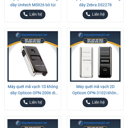
dây Unitech MS926 bỏ túi
dây Zebra DS2278
Liên hệ
Liên hệ
Máy quét mã vạch 1D không
Máy quét mã vạch 2D
dây Opticon OPN-2006 di
Opticon OPN-3102i không
động
dây di động
Liên hệ
Liên hệ