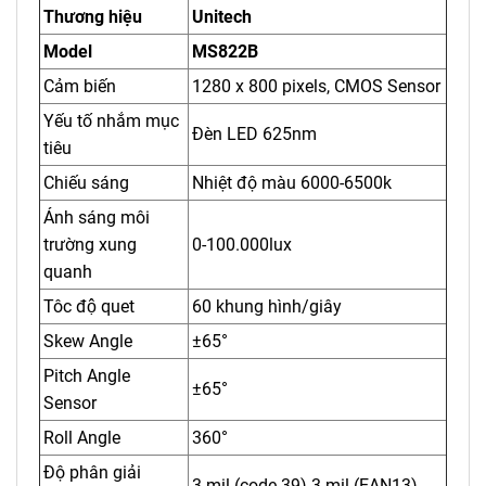
Thương hiệu
Unitech
Model
MS822B
Cảm biến
1280 x 800 pixels, CMOS Sensor
Yếu tố nhắm mục
Đèn LED 625nm
tiêu
Chiếu sáng
Nhiệt độ màu 6000-6500k
Ánh sáng môi
trường xung
0-100.000lux
quanh
Tôc độ quet
60 khung hình/giây
Skew Angle
±65°
Pitch Angle
±65°
Sensor
Roll Angle
360°
Độ phân giải
3 mil (code 39) 3 mil (EAN13)