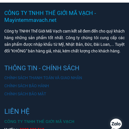
CÔNG TY TNHH THẾ GIỚI MÃ VẠCH -
Mayintemmavach.net
Công ty TNHH Thế Giới Mã Vạch cam kết sẽ đem đến cho quý khách
hàng những sản phẩm tốt nhất. Công ty chúng tôi cung cấp các
sản phẩm được nhập khẩu từ Mỹ, Nhật Bản, Đức, Đài Loan,... Tuyệt
đối "KHÔNG" bán hàng giả, nhái, kém chất lượng cho khách hàng.
THÔNG TIN - CHÍNH SÁCH
CHÍNH SÁCH THANH TOÁN VÀ GIAO NHẬN
CHÍNH SÁCH BẢO HÀNH
CHÍNH SÁCH BẢO MẬT
LIÊN HỆ
CÔNG TY TNHH THẾ GIỚI MÃ VẠCH