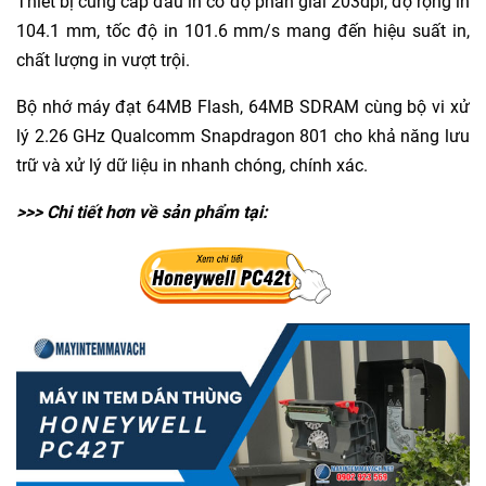
Thiết bị cung cấp đầu in có độ phân giải 203dpi, độ rộng in
104.1 mm, tốc độ in 101.6 mm/s mang đến hiệu suất in,
chất lượng in vượt trội.
Bộ nhớ máy đạt 64MB Flash, 64MB SDRAM cùng bộ vi xử
lý 2.26 GHz Qualcomm Snapdragon 801 cho khả năng lưu
trữ và xử lý dữ liệu in nhanh chóng, chính xác.
>>> Chi tiết hơn về sản phẩm tại: