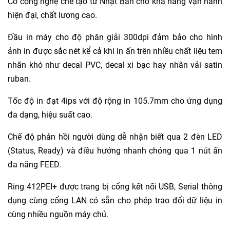
Có công nghệ chế tạo từ Nhật Bản cho khả năng vận hành
hiện đại, chất lượng cao.
Đầu in máy cho độ phân giải 300dpi đảm bảo cho hình
ảnh in được sắc nét kể cả khi in ấn trên nhiều chất liệu tem
nhãn khó như
decal PVC
, decal xi bạc hay
nhãn vải satin
ruban
.
Tốc độ in đạt 4ips với độ rộng in 105.7mm cho ứng dụng
đa dạng, hiệu suất cao.
Chế độ phản hồi người dùng dễ nhận biết qua 2 đèn LED
(Status, Ready) và điều hướng nhanh chóng qua 1 nút ấn
đa năng FEED.
Ring 412PEI+ được trang bị cổng kết nối USB, Serial thông
dụng cùng cổng LAN có sẵn cho phép trao đổi dữ liệu in
cùng nhiều nguồn máy chủ.