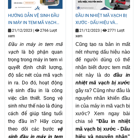
HƯỚNG DẪN VỆ SINH ĐẦU
ĐẦU IN NHIỆT MÃ VẠCH BỊ
IN MÁY IN TEM MÃ VẠCH
XƯỚC - DẤU HIỆU VÀ
ĐÚNG CÁCH
NGUYÊN NHÂN
21/12/2023
|
2766 Lượt
21/12/2023
|
2771 Lượt
xem
xem
Đầu in máy in tem mã
Cũng tạo ra bản in mất
vạch
là bộ phận quan
nét nhưng dấu hiệu nào
trọng trong máy in tem vì
để người dùng có thể
quyết định chất lượng,
nhận biết được tem mất
độ sắc nét của mã vạch
nét này là do
đầu in
in ra. Do đó, hoạt động
nhiệt mã vạch bị xước
vệ sinh đầu in là công
gây ra? Cũng như đâu là
việc cần thiết. Song vệ
nguyên nhân khiến đầu
sinh như thế nào là đúng
in của máy in mã vạch bị
cách để giúp tăng tuổi
xước? Xem ngay bài
thọ đầu in? Hãy cùng
chia sẻ
“Đầu in nhiệt
theo dõi các bước
vệ
mã vạch bị xước - Dấu
sinh đầu in máy in tem
hiệu và nguyên nhân”