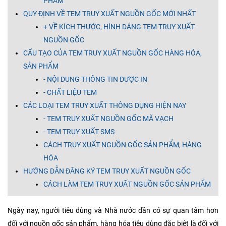
PHẨM
QUY ĐỊNH VỀ TEM TRUY XUẤT NGUỒN GỐC MỚI NHẤT
+ VỀ KÍCH THƯỚC, HÌNH DÁNG TEM TRUY XUẤT
NGUỒN GỐC
CẤU TẠO CỦA TEM TRUY XUẤT NGUỒN GỐC HÀNG HÓA,
SẢN PHẨM
- NỘI DUNG THÔNG TIN ĐƯỢC IN
- CHẤT LIỆU TEM
CÁC LOẠI TEM TRUY XUẤT THÔNG DỤNG HIỆN NAY
- TEM TRUY XUẤT NGUỒN GỐC MÃ VẠCH
- TEM TRUY XUẤT SMS
CÁCH TRUY XUẤT NGUỒN GỐC SẢN PHẨM, HÀNG
HÓA
HƯỚNG DẪN ĐĂNG KÝ TEM TRUY XUẤT NGUỒN GỐC
CÁCH LÀM TEM TRUY XUẤT NGUỒN GỐC SẢN PHẨM
Ngày nay, người tiêu dùng và Nhà nước dần có sự quan tâm hơn
đối với nguồn gốc sản phẩm, hàng hóa tiêu dùng đặc biệt là đối với