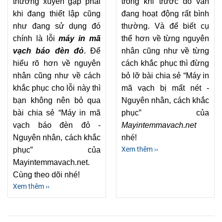
thường xuyên gặp phải
trong khi trước đó vẫn
khi đang thiết lập cũng
đang hoạt động rất bình
như đang sử dụng đó
thường. Và để biết cụ
chính là lỗi
máy in mã
thể hơn về từng nguyên
vạch báo đèn đỏ
. Để
nhân cũng như về từng
hiểu rõ hơn về nguyên
cách khắc phục thì đừng
nhân cũng như về cách
bỏ lỡ bài chia sẻ “Máy in
khắc phục cho lỗi này thì
mã vạch bị mất nét -
bạn không nên bỏ qua
Nguyên nhân, cách khắc
bài chia sẻ “Máy in mã
phục” của
vạch báo đèn đỏ -
Mayintemmavach.net
Nguyên nhân, cách khắc
nhé!
Xem thêm ››
phục” của
Mayintemmavach.net.
Cùng theo dõi nhé!
Xem thêm ››