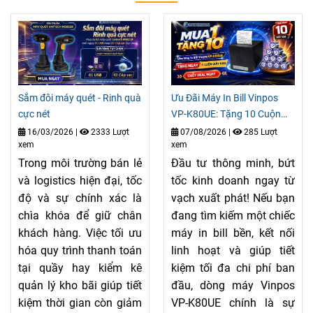
Sắm đôi máy quét - Rinh quà
Ưu Đãi Máy In Bill Vinpos
cực nét
VP-K80UE: Tặng 10 Cuộn
Giấy
16/03/2026
|
2333 Lượt
07/08/2026
|
285 Lượt
xem
xem
Trong môi trường bán lẻ
Đầu tư thông minh, bứt
và logistics hiện đại, tốc
tốc kinh doanh ngay từ
độ và sự chính xác là
vạch xuất phát! Nếu bạn
chìa khóa để giữ chân
đang tìm kiếm một chiếc
khách hàng. Việc tối ưu
máy in bill bền, kết nối
hóa quy trình thanh toán
linh hoạt và giúp tiết
tại quầy hay kiểm kê
kiệm tối đa chi phí ban
quản lý kho bãi giúp tiết
đầu, dòng máy Vinpos
kiệm thời gian còn giảm
VP-K80UE chính là sự