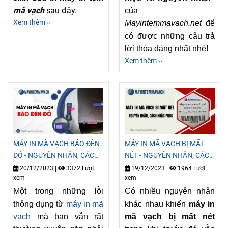
mã vạch
sau đây.
của
Xem thêm ››
Mayintemmavach.net
để
có được những câu trả
lời thỏa đáng nhất nhé!
Xem thêm ››
MÁY IN MÃ VẠCH BÁO ĐÈN
MÁY IN MÃ VẠCH BỊ MẤT
ĐỎ - NGUYÊN NHÂN, CÁCH
NÉT - NGUYÊN NHÂN, CÁCH
KHẮC PHỤC
KHẮC PHỤC
20/12/2023
|
3372 Lượt
19/12/2023
|
1964 Lượt
xem
xem
Một trong những lỗi
Có nhiều nguyên nhân
thông dụng từ
máy in mã
khác nhau khiến
máy in
vạch
mà bạn vẫn rất
mã vạch bị mất nét