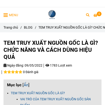
0
MENU
Trang chủ
/
BLOG
/
TEM TRUY XUẤT NGUỒN GỐC LÀ GÌ? CHỨC 
TEM TRUY XUẤT NGUỒN GỐC LÀ GÌ?
CHỨC NĂNG VÀ CÁCH DÙNG HIỆU
QUẢ
Ngày đăng:
09/05/2022
1783 Lượt xem
0 Đánh giá
Mục lục
[
Ẩn
]
TEM TRUY XUẤT NGUỒN GỐC LÀ GÌ?
VAI TRÒ CỦA TEM TRUY XUẤT NGUỒN GỐC SẢN