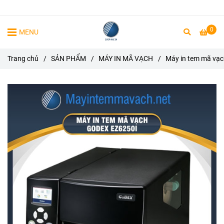
0
MENU
Trang chủ
/
SẢN PHẨM
/
MÁY IN MÃ VẠCH
/
Máy in tem mã vạc