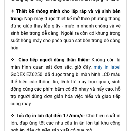
✧ Thiết kế thông minh cho lắp ráp và vệ sinh bên
trong:
Nắp máy được thiết kế mở theo phương thẳng
đứng giúp thay lắp giấy - mực in nhanh chóng và vệ
sinh bên trong dễ dàng. Ngoài ra còn có khung trong
suốt hông máy cho phép quan sát bên trong dễ dàng
hơn.
✧ Giao tiếp người dùng thân thiện:
Không còn là
màn hình quan sát đơn sắc, giờ đây,
máy in label
GoDEX EZ6250i đã được trang bị màn hình LCD màu
thể hiện các thông tin, lệnh từ máy trực quan, sinh
động cùng các phím bấm có độ nhạy và nẩy cao, hỗ
trợ người dùng đơn giản hóa việc hiểu và giao tiếp
cùng máy.
✧ Tốc độ in lớn đạt đến 177mm/s:
Cho hiệu suất in
lớn, đáp ứng tốt các nhu cầu in ấn lớn tại khu công
nghiệp, dây chuyền sản xuất có quy mô.