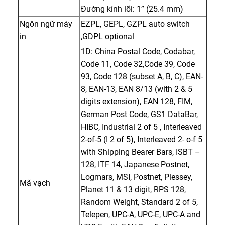
Đường kính lõi: 1” (25.4 mm)
Ngôn ngữ máy
EZPL, GEPL, GZPL auto switch
in
,GDPL optional
1D: China Postal Code, Codabar,
Code 11, Code 32,Code 39, Code
93, Code 128 (subset A, B, C), EAN-
8, EAN-13, EAN 8/13 (with 2 & 5
digits extension), EAN 128, FIM,
German Post Code, GS1 DataBar,
HIBC, Industrial 2 of 5 , Interleaved
2-of-5 (I 2 of 5), Interleaved 2- o-f 5
with Shipping Bearer Bars, ISBT –
128, ITF 14, Japanese Postnet,
Logmars, MSI, Postnet, Plessey,
Mã vạch
Planet 11 & 13 digit, RPS 128,
Random Weight, Standard 2 of 5,
Telepen, UPC-A, UPC-E, UPC-A and