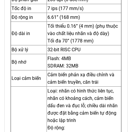
Tốc độ in
7 ips (177 mm/s)
Độ rộng in
6.61” (168 mm)
Tối thiểu 0.16” (4 mm) (phụ thuộc
Độ dài in
vào chất liệu nhãn và độ dày)
Tối đa 70” (1778 mm)
Bộ xử lý
32-bit RISC CPU
Flash: 4MB
Bộ nhớ
SDRAM: 32MB
Cảm biến phản xạ điều chỉnh và
Loại cảm biến
cảm biến truyền, căn trái
Loại: nhãn có hình thức liên tục,
nhãn có khoảng cách, cảm biến
dấu đen và đục lỗ; chiều dài nhãn
được đặt bằng cảm biến tự động
hoặc lập trình
Độ rộng: