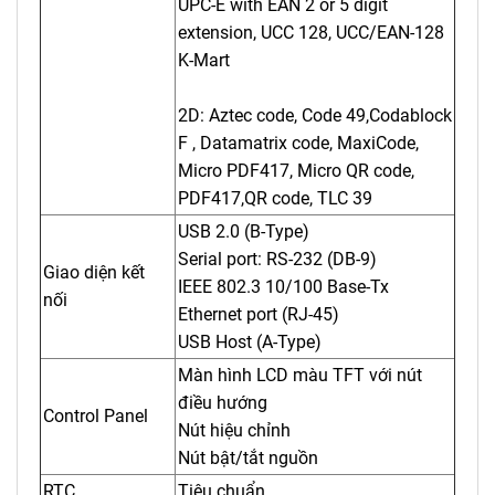
UPC-E with EAN 2 or 5 digit
extension, UCC 128, UCC/EAN-128
K-Mart
2D: Aztec code, Code 49,Codablock
F , Datamatrix code, MaxiCode,
Micro PDF417, Micro QR code,
PDF417,QR code, TLC 39
USB 2.0 (B-Type)
Serial port: RS-232 (DB-9)
Giao diện kết
IEEE 802.3 10/100 Base-Tx
nối
Ethernet port (RJ-45)
USB Host (A-Type)
Màn hình LCD màu TFT với nút
điều hướng
Control Panel
Nút hiệu chỉnh
Nút bật/tắt nguồn
RTC
Tiêu chuẩn