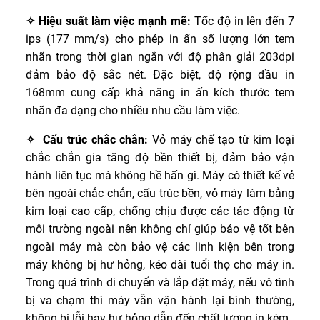
✧ Hiệu suất làm việc mạnh mẽ:
Tốc độ in lên đến 7
ips (177 mm/s) cho phép in ấn số lượng lớn tem
nhãn trong thời gian ngắn với độ phân giải 203dpi
đảm bảo độ sắc nét. Đặc biệt, độ rộng đầu in
168mm cung cấp khả năng in ấn kích thước tem
nhãn đa dạng cho nhiều nhu cầu làm việc.
✧ Cấu trúc chắc chắn:
Vỏ máy chế tạo từ kim loại
chắc chắn gia tăng độ bền thiết bị, đảm bảo vận
hành liên tục mà không hề hấn gì. Máy có thiết kế vẻ
bên ngoài chắc chắn, cấu trúc bền, vỏ máy làm bằng
kim loại cao cấp, chống chịu được các tác động từ
môi trường ngoài nên không chỉ giúp bảo vệ tốt bên
ngoài máy mà còn bảo vệ các linh kiện bên trong
máy không bị hư hỏng, kéo dài tuổi thọ cho máy in.
Trong quá trình di chuyển và lắp đặt máy, nếu vô tình
bị va chạm thì máy vẫn vận hành lại bình thường,
không bị lỗi hay hư hỏng dẫn đến chất lượng in kém.