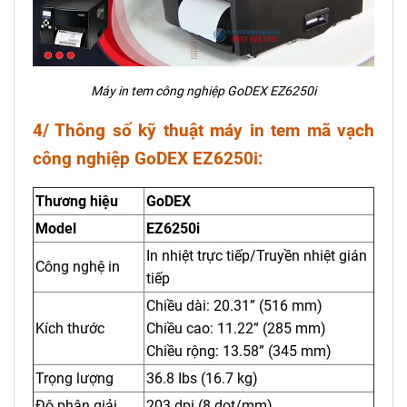
Máy in tem công nghiệp GoDEX EZ6250i
4/ Thông số kỹ thuật máy in tem mã vạch
công nghiệp GoDEX EZ6250i:
Thương hiệu
GoDEX
Model
EZ6250i
In nhiệt trực tiếp/Truyền nhiệt gián
Công nghệ in
tiếp
Chiều dài: 20.31” (516 mm)
Kích thước
Chiều cao: 11.22” (285 mm)
Chiều rộng: 13.58” (345 mm)
Trọng lượng
36.8 Ibs (16.7 kg)
Độ phân giải
203 dpi (8 dot/mm)