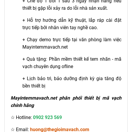
+ Chế độ 1 đổi 1 sau 3 ngay nhận hàng nếu
thiết bị gặp lỗi xảy ra do lỗi nhà sản xuất.
+ Hỗ trợ hướng dẫn kỹ thuật, lắp ráp cài đặt
trực tiếp bởi nhân viên tay nghề cao.
+ Chạy demo trực tiếp tại văn phòng làm việc
Mayintemmavach.net
+ Quà tặng: Phần mềm thiết kế tem nhãn - mã
vạch chuyên dụng ofline
+ Lịch bảo trì, bảo dưỡng định kỳ gia tăng độ
bền thiết bị
Mayintemmavach.net phân phối thiết bị mã vạch
chính hãng
☆ Hotline:
0902 923 569
☆ Email:
huong@thegioimavach.com