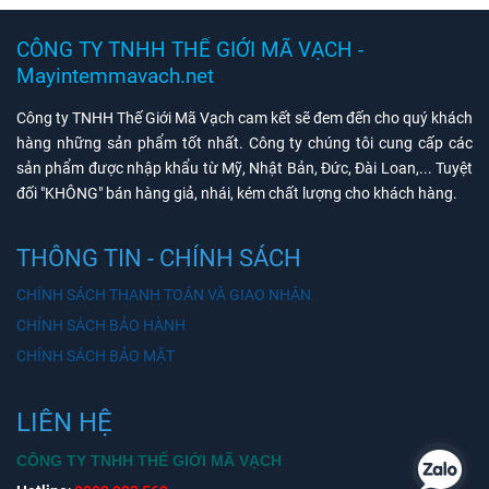
CÔNG TY TNHH THẾ GIỚI MÃ VẠCH -
Mayintemmavach.net
Công ty TNHH Thế Giới Mã Vạch cam kết sẽ đem đến cho quý khách
hàng những sản phẩm tốt nhất. Công ty chúng tôi cung cấp các
sản phẩm được nhập khẩu từ Mỹ, Nhật Bản, Đức, Đài Loan,... Tuyệt
đối "KHÔNG" bán hàng giả, nhái, kém chất lượng cho khách hàng.
THÔNG TIN - CHÍNH SÁCH
CHÍNH SÁCH THANH TOÁN VÀ GIAO NHẬN
CHÍNH SÁCH BẢO HÀNH
CHÍNH SÁCH BẢO MẬT
LIÊN HỆ
CÔNG TY TNHH THẾ GIỚI MÃ VẠCH