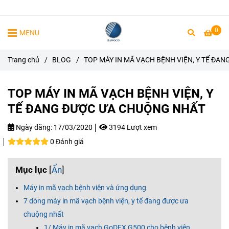
0
MENU
Trang chủ
/
BLOG
/
TOP MÁY IN MÃ VẠCH BỆNH VIỆN, Y TẾ ĐA
TOP MÁY IN MÃ VẠCH BỆNH VIỆN, Y
TẾ ĐANG ĐƯỢC ƯA CHUỘNG NHẤT
Ngày đăng:
17/03/2020
3194 Lượt xem
0 Đánh giá
Mục lục
[
Ẩn
]
Máy in mã vạch bệnh viện và ứng dụng
7 dòng máy in mã vạch bệnh viện, y tế đang được ưa
chuộng nhất
1/ Máy in mã vạch GoDEX G500 cho bệnh viện