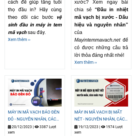
cách để giúp tăng tuổi
xước? Xem ngay bài
thọ đầu in? Hãy cùng
chia sẻ
“Đầu in nhiệt
theo dõi các bước
vệ
mã vạch bị xước - Dấu
sinh đầu in máy in tem
hiệu và nguyên nhân”
mã vạch
sau đây.
của
Xem thêm ››
Mayintemmavach.net
để
có được những câu trả
lời thỏa đáng nhất nhé!
Xem thêm ››
MÁY IN MÃ VẠCH BÁO ĐÈN
MÁY IN MÃ VẠCH BỊ MẤT
ĐỎ - NGUYÊN NHÂN, CÁCH
NÉT - NGUYÊN NHÂN, CÁCH
KHẮC PHỤC
KHẮC PHỤC
20/12/2023
|
3387 Lượt
19/12/2023
|
1974 Lượt
xem
xem