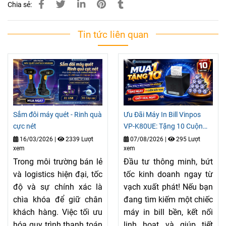
Chia sẻ:
Tin tức liên quan
Sắm đôi máy quét - Rinh quà
Ưu Đãi Máy In Bill Vinpos
cực nét
VP-K80UE: Tặng 10 Cuộn
Giấy
16/03/2026
|
2339 Lượt
07/08/2026
|
295 Lượt
xem
xem
Trong môi trường bán lẻ
Đầu tư thông minh, bứt
và logistics hiện đại, tốc
tốc kinh doanh ngay từ
độ và sự chính xác là
vạch xuất phát! Nếu bạn
chìa khóa để giữ chân
đang tìm kiếm một chiếc
khách hàng. Việc tối ưu
máy in bill bền, kết nối
hóa quy trình thanh toán
linh hoạt và giúp tiết