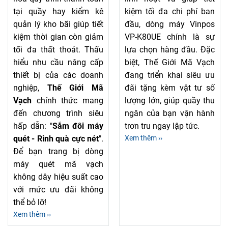
tại quầy hay kiểm kê
kiệm tối đa chi phí ban
quản lý kho bãi giúp tiết
đầu, dòng máy Vinpos
kiệm thời gian còn giảm
VP-K80UE chính là sự
tối đa thất thoát. Thấu
lựa chọn hàng đầu. Đặc
hiểu nhu cầu nâng cấp
biệt, Thế Giới Mã Vạch
thiết bị của các doanh
đang triển khai siêu ưu
nghiệp,
Thế Giới Mã
đãi tặng kèm vật tư số
Vạch
chính thức mang
lượng lớn, giúp quầy thu
đến chương trình siêu
ngân của bạn vận hành
hấp dẫn: "
Sắm đôi máy
trơn tru ngay lập tức.
quét - Rinh quà cực nét
".
Xem thêm ››
Để bạn trang bị dòng
máy quét mã vạch
không dây hiệu suất cao
với mức ưu đãi không
thể bỏ lỡ!
Xem thêm ››