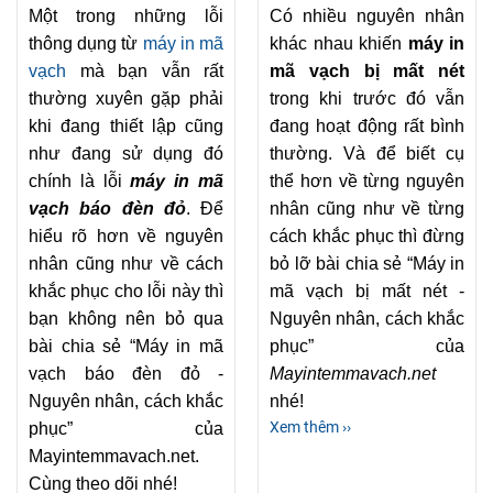
Một trong những lỗi
Có nhiều nguyên nhân
thông dụng từ
máy in mã
khác nhau khiến
máy in
vạch
mà bạn vẫn rất
mã vạch bị mất nét
thường xuyên gặp phải
trong khi trước đó vẫn
khi đang thiết lập cũng
đang hoạt động rất bình
như đang sử dụng đó
thường. Và để biết cụ
chính là lỗi
máy in mã
thể hơn về từng nguyên
vạch báo đèn đỏ
. Để
nhân cũng như về từng
hiểu rõ hơn về nguyên
cách khắc phục thì đừng
nhân cũng như về cách
bỏ lỡ bài chia sẻ “Máy in
khắc phục cho lỗi này thì
mã vạch bị mất nét -
bạn không nên bỏ qua
Nguyên nhân, cách khắc
bài chia sẻ “Máy in mã
phục” của
vạch báo đèn đỏ -
Mayintemmavach.net
Nguyên nhân, cách khắc
nhé!
Xem thêm ››
phục” của
Mayintemmavach.net.
Cùng theo dõi nhé!