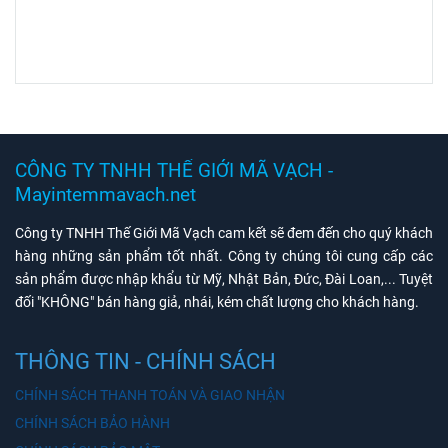
CÔNG TY TNHH THẾ GIỚI MÃ VẠCH -
Mayintemmavach.net
Công ty TNHH Thế Giới Mã Vạch cam kết sẽ đem đến cho quý khách
hàng những sản phẩm tốt nhất. Công ty chúng tôi cung cấp các
sản phẩm được nhập khẩu từ Mỹ, Nhật Bản, Đức, Đài Loan,... Tuyệt
đối "KHÔNG" bán hàng giả, nhái, kém chất lượng cho khách hàng.
THÔNG TIN - CHÍNH SÁCH
CHÍNH SÁCH THANH TOÁN VÀ GIAO NHẬN
CHÍNH SÁCH BẢO HÀNH