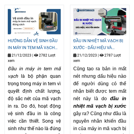
HƯỚNG DẪN VỆ SINH ĐẦU
ĐẦU IN NHIỆT MÃ VẠCH BỊ
IN MÁY IN TEM MÃ VẠCH
XƯỚC - DẤU HIỆU VÀ
ĐÚNG CÁCH
NGUYÊN NHÂN
21/12/2023
|
2782 Lượt
21/12/2023
|
2787 Lượt
xem
xem
Đầu in máy in tem mã
Cũng tạo ra bản in mất
vạch
là bộ phận quan
nét nhưng dấu hiệu nào
trọng trong máy in tem vì
để người dùng có thể
quyết định chất lượng,
nhận biết được tem mất
độ sắc nét của mã vạch
nét này là do
đầu in
in ra. Do đó, hoạt động
nhiệt mã vạch bị xước
vệ sinh đầu in là công
gây ra? Cũng như đâu là
việc cần thiết. Song vệ
nguyên nhân khiến đầu
sinh như thế nào là đúng
in của máy in mã vạch bị