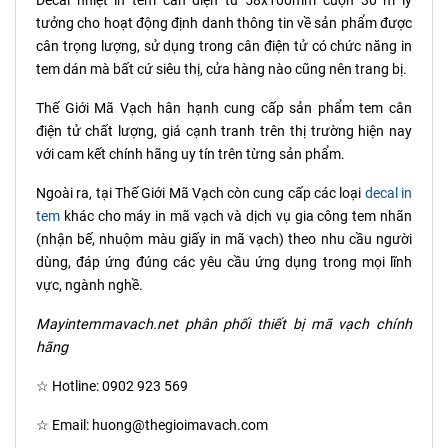
Decal nhiệt in tem cân điện tử 58x100mm cuộn 30 m lý
tưởng cho hoạt động định danh thông tin về sản phẩm được
cân trọng lượng, sử dụng trong cân điện tử có chức năng in
tem dán mà bất cứ siêu thị, cửa hàng nào cũng nên trang bị.
Thế Giới Mã Vạch hân hạnh cung cấp sản phẩm tem cân
điện tử chất lượng, giá cạnh tranh trên thị trường hiện nay
với cam kết chính hãng uy tín trên từng sản phẩm.
Ngoài ra, tại Thế Giới Mã Vạch còn cung cấp các loại
decal in
tem
khác cho máy in mã vạch và dịch vụ gia công tem nhãn
(nhận bế, nhuộm màu giấy in mã vạch) theo nhu cầu người
dùng, đáp ứng đúng các yêu cầu ứng dụng trong mọi lĩnh
vực, ngành nghề.
Mayintemmavach.net phân phối thiết bị mã vạch chính
hãng
☆ Hotline: 0902 923 569
☆ Email: huong@thegioimavach.com