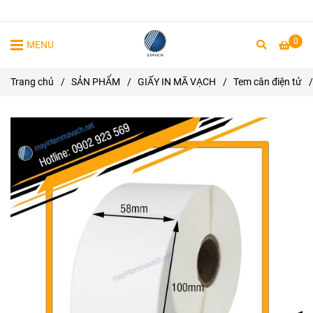
0
MENU
Trang chủ
/
SẢN PHẨM
/
GIẤY IN MÃ VẠCH
/
Tem cân điện tử
/