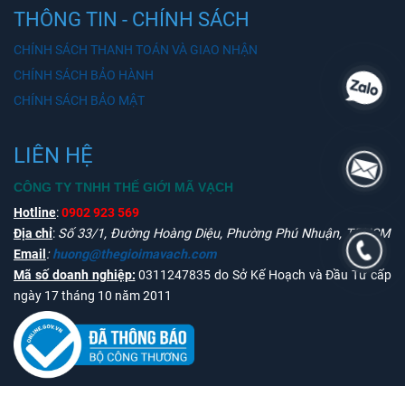
THÔNG TIN - CHÍNH SÁCH
CHÍNH SÁCH THANH TOÁN VÀ GIAO NHẬN
CHÍNH SÁCH BẢO HÀNH
CHÍNH SÁCH BẢO MẬT
LIÊN HỆ
CÔNG TY TNHH THẾ GIỚI MÃ VẠCH
Hotline
:
0902 923 569
Địa chỉ
:
Số 33/1, Đường Hoàng Diệu, Phường Phú Nhuận, TPHCM
Email
:
huong@thegioimavach.com
Mã số doanh nghiệp:
0311247835 do Sở Kế Hoạch và Đầu Tư cấp
ngày 17 tháng 10 năm 2011