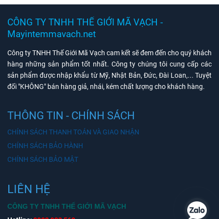
CÔNG TY TNHH THẾ GIỚI MÃ VẠCH -
Mayintemmavach.net
Công ty TNHH Thế Giới Mã Vạch cam kết sẽ đem đến cho quý khách
hàng những sản phẩm tốt nhất. Công ty chúng tôi cung cấp các
sản phẩm được nhập khẩu từ Mỹ, Nhật Bản, Đức, Đài Loan,... Tuyệt
đối "KHÔNG" bán hàng giả, nhái, kém chất lượng cho khách hàng.
THÔNG TIN - CHÍNH SÁCH
CHÍNH SÁCH THANH TOÁN VÀ GIAO NHẬN
CHÍNH SÁCH BẢO HÀNH
CHÍNH SÁCH BẢO MẬT
LIÊN HỆ
CÔNG TY TNHH THẾ GIỚI MÃ VẠCH