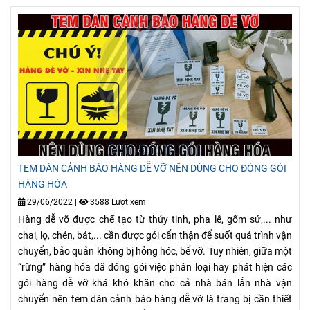
TEM DÁN CẢNH BÁO HÀNG DỄ VỠ NÊN DÙNG CHO ĐÓNG GÓI
HÀNG HÓA
29/06/2022
|
3588 Lượt xem
Hàng dễ vỡ được chế tạo từ thủy tinh, pha lê, gốm sứ,... như
chai, lọ, chén, bát,... cần được gói cẩn thận để suốt quá trình vận
chuyển, bảo quản không bị hỏng hóc, bể vỡ. Tuy nhiên, giữa một
“rừng” hàng hóa đã đóng gói việc phân loại hay phát hiện các
gói hàng dễ vỡ khá khó khăn cho cả nhà bán lẫn nhà vận
chuyển nên tem dán cảnh báo hàng dễ vỡ là trang bị cần thiết