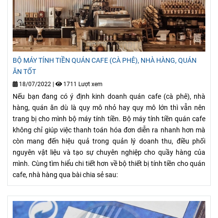
BỘ MÁY TÍNH TIỀN QUÁN CAFE (CÀ PHÊ), NHÀ HÀNG, QUÁN
ĂN TỐT
18/07/2022
|
1711 Lượt xem
Nếu bạn đang có ý định kinh doanh quán cafe (cà phê), nhà
hàng, quán ăn dù là quy mô nhỏ hay quy mô lớn thì vẫn nên
trang bị cho mình bộ máy tính tiền. Bộ máy tính tiền quán cafe
không chỉ giúp việc thanh toán hóa đơn diễn ra nhanh hơn mà
còn mang đến hiệu quả trong quản lý doanh thu, điều phối
nguyên vật liệu và tạo sự chuyên nghiệp cho quầy hàng của
mình. Cùng tìm hiểu chi tiết hơn về bộ thiết bị tính tiền cho quán
cafe, nhà hàng qua bài chia sẻ sau: