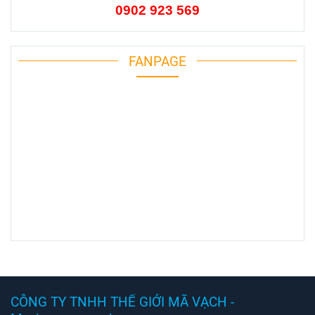
0902 923 569
FANPAGE
CÔNG TY TNHH THẾ GIỚI MÃ VẠCH -