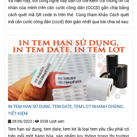
Và hiện nay, với công nghệ này bạn có thể kiểm tra thông tin cá
nhân của mình trên căn cước công dân (CCCD) gắn chip bằng
cách quét mã QR code in trên thẻ. Cùng tham khảo Cách quét
mã căn cước công dân (cccd) đơn giản nhất qua bài chia sẻ sau:
IN TEM HẠN SỬ DỤNG, TEM DATE, TEM LOT NHANH CHÓNG,
TIẾT KIỆM
28/06/2022
|
3538 Lượt xem
Tem hạn sử dụng, tem date, tem lot là loại tem yêu cầu phải có
trên mỗi một hàng hóa, sản phẩm lưu thông trong thị trường