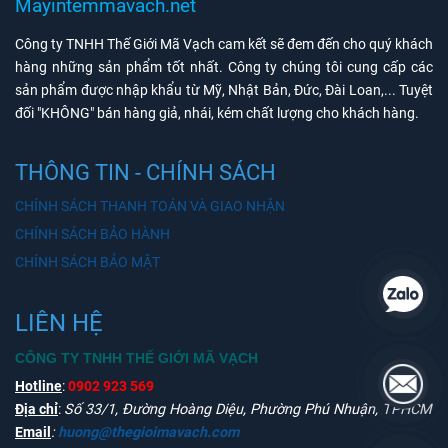
Mayintemmavach.net
Công ty TNHH Thế Giới Mã Vạch cam kết sẽ đem đến cho quý khách
hàng những sản phẩm tốt nhất. Công ty chúng tôi cung cấp các
sản phẩm được nhập khẩu từ Mỹ, Nhật Bản, Đức, Đài Loan,... Tuyệt
đối "KHÔNG" bán hàng giả, nhái, kém chất lượng cho khách hàng.
THÔNG TIN - CHÍNH SÁCH
CHÍNH SÁCH THANH TOÁN VÀ GIAO NHẬN
CHÍNH SÁCH BẢO HÀNH
CHÍNH SÁCH BẢO MẬT
LIÊN HỆ
CÔNG TY TNHH THẾ GIỚI MÃ VẠCH
Hotline
:
0902 923 569
Địa chỉ
:
Số 33/1, Đường Hoàng Diệu, Phường Phú Nhuận, TPHCM
Email
:
huong@thegioimavach.com