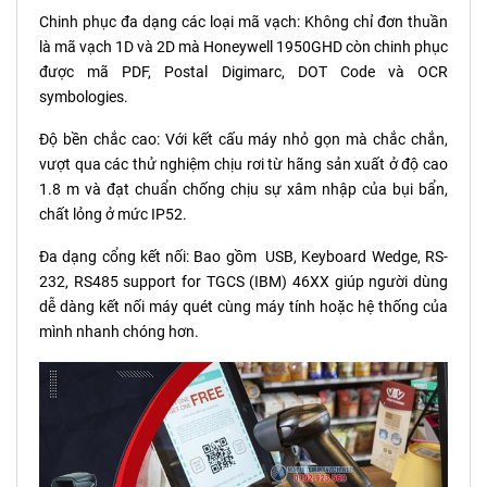
Chinh phục đa dạng các loại mã vạch: Không chỉ đơn thuần
là mã vạch 1D và 2D mà Honeywell 1950GHD còn chinh phục
được mã PDF, Postal Digimarc, DOT Code và OCR
symbologies.
Độ bền chắc cao: Với kết cấu máy nhỏ gọn mà chắc chắn,
vượt qua các thử nghiệm chịu rơi từ hãng sản xuất ở độ cao
1.8 m và đạt chuẩn chống chịu sự xâm nhập của bụi bẩn,
chất lỏng ở mức IP52.
Đa dạng cổng kết nối: Bao gồm USB, Keyboard Wedge, RS-
232, RS485 support for TGCS (IBM) 46XX giúp người dùng
dễ dàng kết nối máy quét cùng máy tính hoặc hệ thống của
mình nhanh chóng hơn.