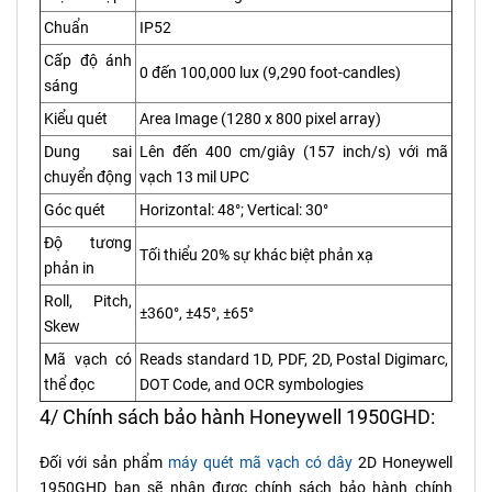
Chuẩn
IP52
Cấp độ ánh
0 đến 100,000 lux (9,290 foot-candles)
sáng
Kiểu quét
Area Image (1280 x 800 pixel array)
Dung sai
Lên đến 400 cm/giây (157 inch/s) với mã
chuyển động
vạch 13 mil UPC
Góc quét
Horizontal: 48°; Vertical: 30°
Độ tương
Tối thiểu 20% sự khác biệt phản xạ
phản in
Roll, Pitch,
±360°, ±45°, ±65°
Skew
Mã vạch có
Reads standard 1D, PDF, 2D, Postal Digimarc,
thể đọc
DOT Code, and OCR symbologies
4/ Chính sách bảo hành Honeywell 1950GHD:
Đối với sản phẩm
máy quét mã vạch có dây
2D Honeywell
1950GHD bạn sẽ nhận được chính sách bảo hành chính