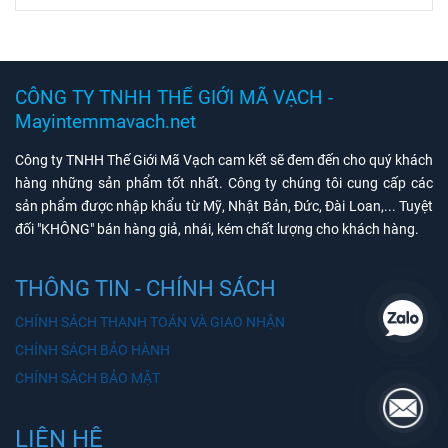
CÔNG TY TNHH THẾ GIỚI MÃ VẠCH -
Mayintemmavach.net
Công ty TNHH Thế Giới Mã Vạch cam kết sẽ đem đến cho quý khách
hàng những sản phẩm tốt nhất. Công ty chúng tôi cung cấp các
sản phẩm được nhập khẩu từ Mỹ, Nhật Bản, Đức, Đài Loan,... Tuyệt
đối "KHÔNG" bán hàng giả, nhái, kém chất lượng cho khách hàng.
THÔNG TIN - CHÍNH SÁCH
CHÍNH SÁCH THANH TOÁN VÀ GIAO NHẬN
CHÍNH SÁCH BẢO HÀNH
CHÍNH SÁCH BẢO MẬT
LIÊN HỆ