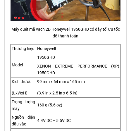
Máy quét mã vạch 2D Honeywell 1950GHD có dây tối ưu tốc
độ thanh toán
Thương hiệu
Honeywell
1950GHD
Model
XENON EXTREME PERFORMANCE (XP)
1950GHD
Kích thước
99 mm x 64 mm x 165 mm
(LxWxH)
(3.9 in x 2.5 in x 6.5 in)
Trọng lượng
160 g (5.6 oz)
máy
Nguồn điện
4.4V DC – 5.5V DC
đầu vào