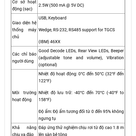
Cơ sở hoạt
2.5W (500 mA @ 5V DC)
động (sạc)
USB, Keyboard
Giao diện hệ
thống máy
Wedge, RS-232, RS485 support for TGCS
chủ
(IBM) 46XX
Good Decode LEDs, Rear View LEDs, Beeper
Các chỉ báo
(adjustable tone and volume), Vibration
người dùng
(optional)
Nhiệt độ hoạt động: 0°C đến 50°C (32°F đến
122°F)
Môi trường
Nhiệt độ lưu trữ: -40°C đến 70°C (-40°F to
hoạt động
158°F)
Độ ẩm: Độ ẩm tương đối từ 0 đến 95% không
ngưng tụ
Khả năng
Đáp ứng thử nghiệm chịu rơi từ độ cao 1.8 m
chịu va đập
lên sàn bê tông