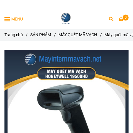
0
MENU
Trang chủ
/
SẢN PHẨM
/
MÁY QUÉT MÃ VẠCH
/
Máy quét mã v