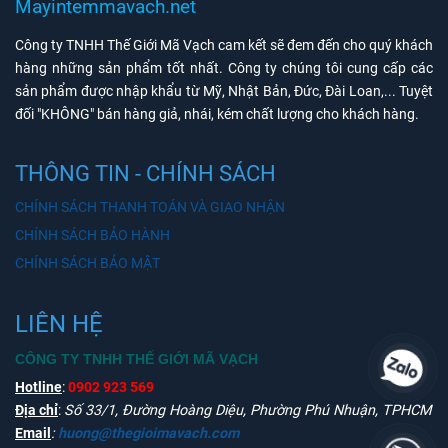
Mayintemmavach.net
Công ty TNHH Thế Giới Mã Vạch cam kết sẽ đem đến cho quý khách
hàng những sản phẩm tốt nhất. Công ty chúng tôi cung cấp các
sản phẩm được nhập khẩu từ Mỹ, Nhật Bản, Đức, Đài Loan,... Tuyệt
đối "KHÔNG" bán hàng giả, nhái, kém chất lượng cho khách hàng.
THÔNG TIN - CHÍNH SÁCH
CHÍNH SÁCH THANH TOÁN VÀ GIAO NHẬN
CHÍNH SÁCH BẢO HÀNH
CHÍNH SÁCH BẢO MẬT
LIÊN HỆ
CÔNG TY TNHH THẾ GIỚI MÃ VẠCH
Hotline
:
0902 923 569
Địa chỉ
:
Số 33/1, Đường Hoàng Diệu, Phường Phú Nhuận, TPHCM
Email
:
huong@thegioimavach.com