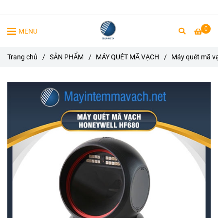
0
MENU
Trang chủ
/
SẢN PHẨM
/
MÁY QUÉT MÃ VẠCH
/
Máy quét mã v