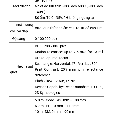
đến 104°F)
Môi trường
Nhiệt độ lưu trữ: -40°C đến 60°C (-40°F đến
140°F)
Độ ẩm: Từ 0 - 95% RH không ngưng tụ
Khả năng
Vượt qua thử nghiệm chịu rơi từ độ cao 1 m
chịu va đập
Độ sáng
0-100,000 Lux
DPI: 1280 × 800 pixel
Motion tolerance: Up to 2.5 m/s for 13 mil
UPC at optimal focus
Scan angle: Horizontal: 47°; Vertical: 30°
Hiệu suất
Print Contrast: 20% minimum reflectance
quét
difference
Pitch, Skew: +/-60°, +/-70°
Decode Capability: Reads standard 1D, PDF,
2D Symbologies
5.0 mil Code 39: 0 mm – 100 mm
6.7 mil PDF: 0 mm – 110 mm
10 mil DM: 0 mm – 90 mm