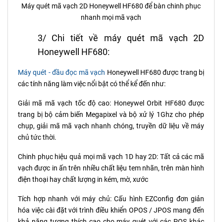
Máy quét mã vạch 2D Honeywell HF680 để bàn chinh phục
nhanh mọi mã vạch
3/ Chi tiết về máy quét mã vạch 2D
Honeywell HF680:
Máy quét - đầu đọc mã vạch
Honeywell HF680 được trang bị
các tính năng làm việc nổi bật có thể kể đến như:
Giải mã mã vạch tốc độ cao: Honeywel Orbit HF680 được
trang bị bộ cảm biến Megapixel và bộ xử lý 1Ghz cho phép
chụp, giải mã mã vạch nhanh chóng, truyền dữ liệu về máy
chủ tức thời.
Chinh phục hiệu quả mọi mã vạch 1D hay 2D: Tất cả các mã
vạch được in ấn trên nhiều chất liệu tem nhãn, trên màn hình
điện thoại hay chất lượng in kém, mờ, xước
Tích hợp nhanh với máy chủ: Cấu hình EZConfig đơn giản
hóa việc cài đặt với trình điều khiển OPOS / JPOS mang đến
khả năng tương thích cao cho máy quét với các POS khác