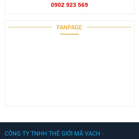
0902 923 569
FANPAGE
CÔNG TY TNHH THẾ GIỚI MÃ VẠCH -