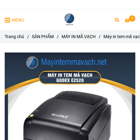
0
MENU
Trang chủ
/
SẢN PHẨM
/
MÁY IN MÃ VẠCH
/
Máy in tem mã vạc