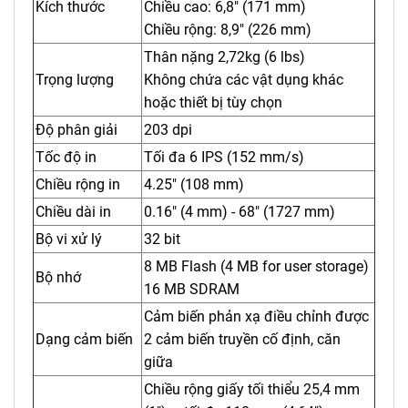
Kích thước
Chiều cao: 6,8" (171 mm)
Chiều rộng: 8,9" (226 mm)
Thân nặng 2,72kg (6 lbs)
Trọng lượng
Không chứa các vật dụng khác
hoặc thiết bị tùy chọn
Độ phân giải
203 dpi
Tốc độ in
Tối đa 6 IPS (152 mm/s)
Chiều rộng in
4.25" (108 mm)
Chiều dài in
0.16" (4 mm) - 68" (1727 mm)
Bộ vi xử lý
32 bit
8 MB Flash (4 MB for user storage)
Bộ nhớ
16 MB SDRAM
Cảm biến phản xạ điều chỉnh được
Dạng cảm biến
2 cảm biến truyền cố định, căn
giữa
Chiều rộng giấy tối thiểu 25,4 mm