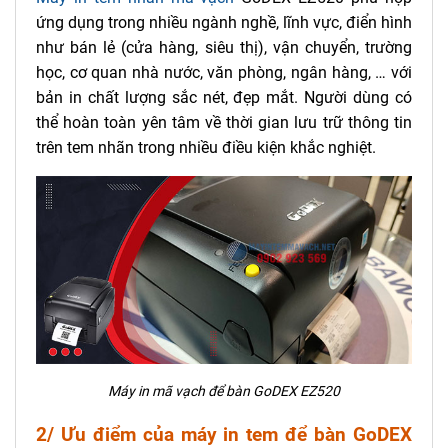
ứng dụng trong nhiều ngành nghề, lĩnh vực, điển hình
như bán lẻ (cửa hàng, siêu thị), vận chuyển, trường
học, cơ quan nhà nước, văn phòng, ngân hàng, … với
bản in chất lượng sắc nét, đẹp mắt. Người dùng có
thể hoàn toàn yên tâm về thời gian lưu trữ thông tin
trên tem nhãn trong nhiều điều kiện khắc nghiệt.
Máy in mã vạch để bàn GoDEX EZ520
2/ Ưu điểm của máy in tem để bàn GoDEX