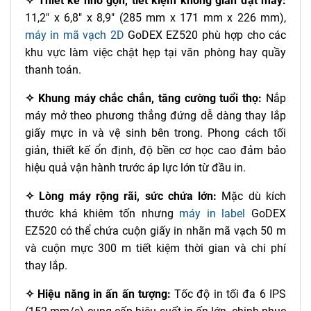
✧ Thiết kế nhỏ gọn, tiết kiệm không gian đặt máy:
11,2" x 6,8" x 8,9" (285 mm x 171 mm x 226 mm),
máy in mã vạch 2D
GoDEX EZ520 phù hợp cho các
khu vực làm việc chật hẹp tại văn phòng hay quầy
thanh toán.
✧ Khung máy chắc chắn, tăng cường tuổi thọ:
Nắp
máy mở theo phương thẳng đứng dễ dàng thay lắp
giấy mực in và vệ sinh bên trong. Phong cách tối
giản, thiết kế ổn định, độ bền cơ học cao đảm bảo
hiệu quả vận hành trước áp lực lớn từ đầu in.
✧ Lòng máy rộng rãi, sức chứa lớn:
Mặc dù kích
thước khá khiêm tốn nhưng
máy in label
GoDEX
EZ520 có thể chứa cuộn giấy in nhãn mã vạch 50 m
và cuộn mực 300 m tiết kiệm thời gian và chi phí
thay lắp.
✧ Hiệu năng in ấn ấn tượng:
Tốc độ in tối đa 6 IPS