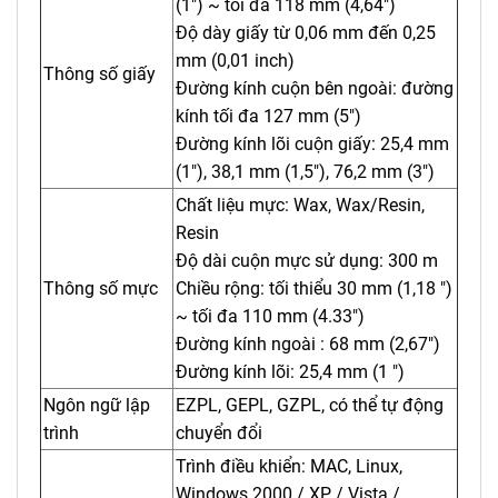
(1") ~ tối đa 118 mm (4,64")
Độ dày giấy từ 0,06 mm đến 0,25
mm (0,01 inch)
Thông số giấy
Đường kính cuộn bên ngoài: đường
kính tối đa 127 mm (5")
Đường kính lõi cuộn giấy: 25,4 mm
(1"), 38,1 mm (1,5"), 76,2 mm (3")
Chất liệu mực: Wax, Wax/Resin,
Resin
Độ dài cuộn mực sử dụng: 300 m
Thông số mực
Chiều rộng: tối thiểu 30 mm (1,18 ")
~ tối đa 110 mm (4.33")
Đường kính ngoài : 68 mm (2,67")
Đường kính lõi: 25,4 mm (1 ")
Ngôn ngữ lập
EZPL, GEPL, GZPL, có thể tự động
trình
chuyển đổi
Trình điều khiển: MAC, Linux,
Windows 2000 / XP / Vista /