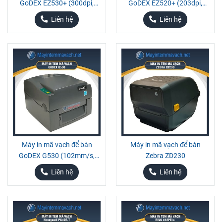
GoDEX EZ530+ (300dpi,
GoDEX EZ520+ (203dpi,
128MB)
128MB)
Liên hệ
Liên hệ
Máy in mã vạch để bàn
Máy in mã vạch để bàn
GoDEX G530 (102mm/s,
Zebra ZD230
300dpi)
Liên hệ
Liên hệ