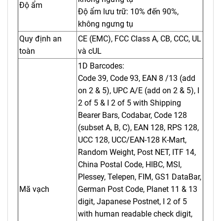
Độ ẩm
Độ ẩm lưu trữ: 10% đến 90%,
không ngưng tụ
Quy định an
CE (EMC), FCC Class A, CB, CCC, UL
toàn
và cUL
1D Barcodes:
Code 39, Code 93, EAN 8 /13 (add
on 2 & 5), UPC A/E (add on 2 & 5), I
2 of 5 & I 2 of 5 with Shipping
Bearer Bars, Codabar, Code 128
(subset A, B, C), EAN 128, RPS 128,
UCC 128, UCC/EAN-128 K-Mart,
Random Weight, Post NET, ITF 14,
China Postal Code, HIBC, MSI,
Plessey, Telepen, FIM, GS1 DataBar,
Mã vạch
German Post Code, Planet 11 & 13
digit, Japanese Postnet, I 2 of 5
with human readable check digit,