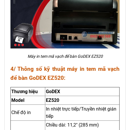
Máy in tem mã vạch để bàn GoDEX EZ520
4/ Thông số kỹ thuật máy in tem mã vạch
để bàn GoDEX EZ520:
Thương hiệu
GoDEX
Model
EZ520
In nhiệt trực tiếp/Truyền nhiệt gián
Chế độ in
tiếp
Chiều dài: 11,2" (285 mm)