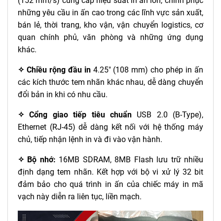
(152 mm/s) cung cấp hiệu suất in ấn lớn, chinh phục
những yêu cầu in ấn cao trong các lĩnh vực sản xuất,
bán lẻ, thời trang, kho vận, vận chuyển logistics, cơ
quan chính phủ, văn phòng và những ứng dụng
khác.
✧
Chiều rộng đầu in
4.25" (108 mm) cho phép in ấn
các kích thước tem nhãn khác nhau, dễ dàng chuyển
đổi bản in khi có nhu cầu.
✧
Cổng giao tiếp tiêu chuẩn
USB 2.0 (B-Type),
Ethernet (RJ-45) dễ dàng kết nối với hệ thống máy
chủ, tiếp nhận lệnh in và đi vào vận hành.
✧ Bộ nhớ:
16MB SDRAM, 8MB Flash lưu trữ nhiều
định dạng tem nhãn. Kết hợp với bộ vi xử lý 32 bit
đảm bảo cho quá trình in ấn của chiếc máy in mã
vạch này diễn ra liên tục, liền mạch.