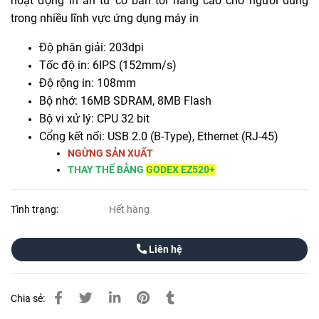
hoạt động in ấn từ cơ bản tới nâng cao cho người dùng
trong nhiều lĩnh vực ứng dụng máy in
Độ phân giải: 203dpi
Tốc độ in: 6IPS (152mm/s)
Độ rộng in: 108mm
Bộ nhớ: 16MB SDRAM, 8MB Flash
Bộ vi xử lý: CPU 32 bit
Cổng kết nối: USB 2.0 (B-Type), Ethernet (RJ-45)
NGỪNG SẢN XUẤT
THAY THẾ BẰNG
GODEX EZ520+
Tình trạng:
Hết hàng
Liên hệ
Chia sẻ: