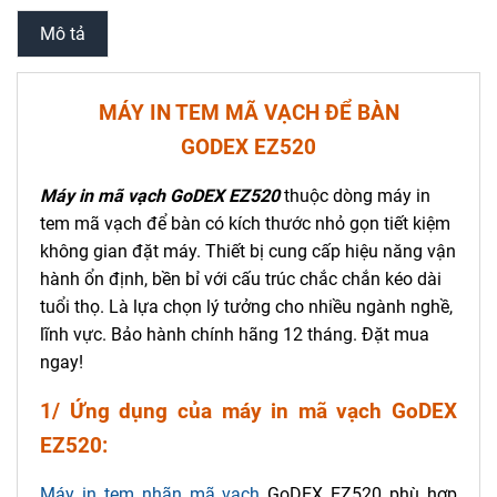
Mô tả
MÁY IN TEM MÃ VẠCH ĐỂ BÀN
GODEX EZ520
Máy in mã vạch GoDEX EZ520
thuộc dòng máy in
tem mã vạch để bàn có kích thước nhỏ gọn tiết kiệm
không gian đặt máy. Thiết bị cung cấp hiệu năng vận
hành ổn định, bền bỉ với cấu trúc chắc chắn kéo dài
tuổi thọ. Là lựa chọn lý tưởng cho nhiều ngành nghề,
lĩnh vực. Bảo hành chính hãng 12 tháng. Đặt mua
ngay!
1/ Ứng dụng của máy in mã vạch GoDEX
EZ520:
Máy in tem nhãn mã vạch
GoDEX EZ520 phù hợp