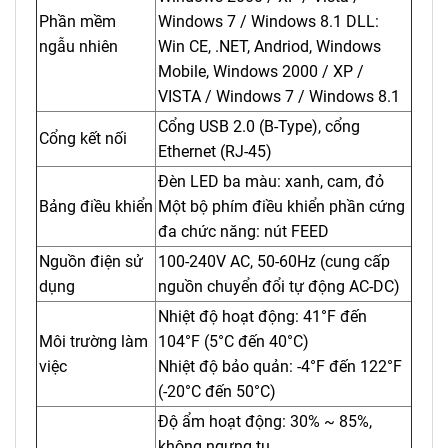
Phần mềm
Windows 7 / Windows 8.1 DLL:
ngẫu nhiên
Win CE, .NET, Andriod, Windows
Mobile, Windows 2000 / XP /
VISTA / Windows 7 / Windows 8.1
Cổng USB 2.0 (B-Type), cổng
Cổng kết nối
Ethernet (RJ-45)
Đèn LED ba màu: xanh, cam, đỏ
Bảng điều khiển
Một bộ phím điều khiển phần cứng
đa chức năng: nút FEED
Nguồn điện sử
100-240V AC, 50-60Hz (cung cấp
dụng
nguồn chuyển đổi tự động AC-DC)
Nhiệt độ hoạt động: 41°F đến
Môi trường làm
104°F (5°C đến 40°C)
việc
Nhiệt độ bảo quản: -4°F đến 122°F
(-20°C đến 50°C)
Độ ẩm hoạt động: 30% ~ 85%,
không ngưng tụ