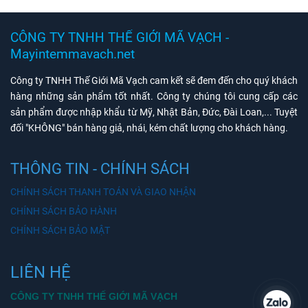
CÔNG TY TNHH THẾ GIỚI MÃ VẠCH -
Mayintemmavach.net
Công ty TNHH Thế Giới Mã Vạch cam kết sẽ đem đến cho quý khách
hàng những sản phẩm tốt nhất. Công ty chúng tôi cung cấp các
sản phẩm được nhập khẩu từ Mỹ, Nhật Bản, Đức, Đài Loan,... Tuyệt
đối "KHÔNG" bán hàng giả, nhái, kém chất lượng cho khách hàng.
THÔNG TIN - CHÍNH SÁCH
CHÍNH SÁCH THANH TOÁN VÀ GIAO NHẬN
CHÍNH SÁCH BẢO HÀNH
CHÍNH SÁCH BẢO MẬT
LIÊN HỆ
CÔNG TY TNHH THẾ GIỚI MÃ VẠCH