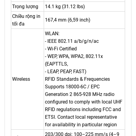
Trọng lượng
14.1 kg (31.12 lbs)
Chiều rộng in
167,4 mm (6,59 inch)
tối đa
WLAN:
- IEEE 802.11 a/b/g/n/ac
- Wi-Fi Certified
- WEP, WPA, WPA2, 802.11x
(EAPTTLS,
- LEAP, PEAP, FAST)
Wireless
RFID Standards & Frequencies
Supports 18000-6C / EPC
Generation 2 865-928 MHz radio
configured to comply with local UHF
RFID regulations including FCC and
ETSI. Contact local representative
for availability in particular region
203/300 dpi: 100–225 mm/s (4–9