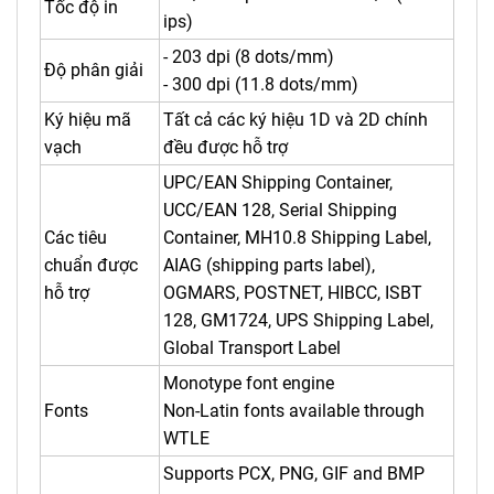
Tốc độ in
ips)
- 203 dpi (8 dots/mm)
Độ phân giải
- 300 dpi (11.8 dots/mm)
Ký hiệu mã
Tất cả các ký hiệu 1D và 2D chính
vạch
đều được hỗ trợ
UPC/EAN Shipping Container,
UCC/EAN 128, Serial Shipping
Các tiêu
Container, MH10.8 Shipping Label,
chuẩn được
AIAG (shipping parts label),
hỗ trợ
OGMARS, POSTNET, HIBCC, ISBT
128, GM1724, UPS Shipping Label,
Global Transport Label
Monotype font engine
Fonts
Non-Latin fonts available through
WTLE
Supports PCX, PNG, GIF and BMP