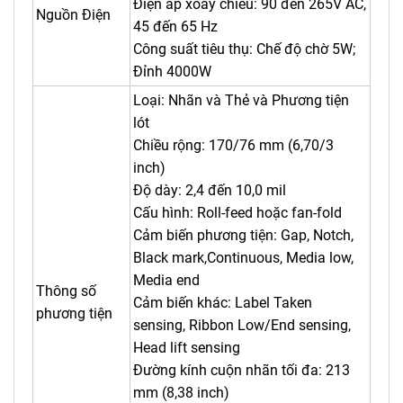
Điện áp xoay chiều: 90 đến 265V AC,
Nguồn Điện
45 đến 65 Hz
Công suất tiêu thụ: Chế độ chờ 5W;
Đỉnh 4000W
Loại: Nhãn và Thẻ và Phương tiện
lót
Chiều rộng: 170/76 mm (6,70/3
inch)
Độ dày: 2,4 đến 10,0 mil
Cấu hình: Roll-feed hoặc fan-fold
Cảm biến phương tiện: Gap, Notch,
Black mark,Continuous, Media low,
Media end
Thông số
Cảm biến khác: Label Taken
phương tiện
sensing, Ribbon Low/End sensing,
Head lift sensing
Đường kính cuộn nhãn tối đa: 213
mm (8,38 inch)