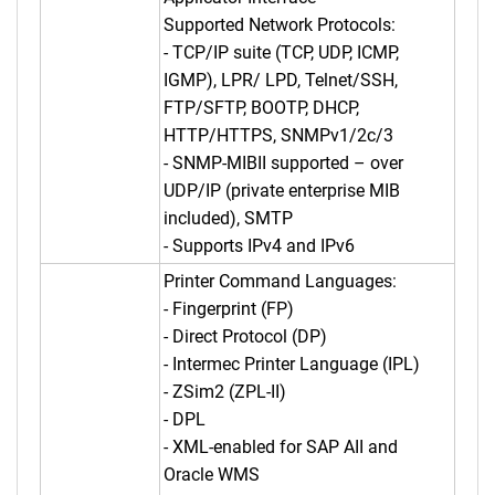
Supported Network Protocols:
- TCP/IP suite (TCP, UDP, ICMP,
IGMP), LPR/ LPD, Telnet/SSH,
FTP/SFTP, BOOTP, DHCP,
HTTP/HTTPS, SNMPv1/2c/3
- SNMP-MIBII supported – over
UDP/IP (private enterprise MIB
included), SMTP
- Supports IPv4 and IPv6
Printer Command Languages:
- Fingerprint (FP)
- Direct Protocol (DP)
- Intermec Printer Language (IPL)
- ZSim2 (ZPL-II)
- DPL
- XML-enabled for SAP AII and
Oracle WMS