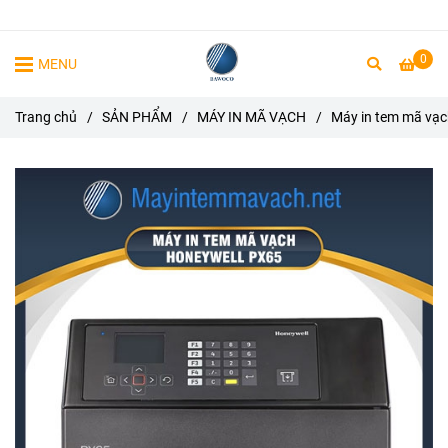
0
MENU
Trang chủ
/
SẢN PHẨM
/
MÁY IN MÃ VẠCH
/
Máy in tem mã vạc