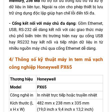
memory, 256 MB
hỗ trợ tối ưu trong lưu trữ và xử lý
dữ liệu in liên tục. Ngoài ra còn cho phép thiết bị lưu
trữ ứng dụng độc lập giúp hạn chế lỗi đến tối đa.
- Cổng kết nối với máy chủ đa dạng:
Gồm Ethernet,
USB, RS-232 dễ dàng kết nối với các giao thức máy
chủ phổ biến trên thị trường hiện nay qu cổng USB
hay RS232 hay kết nối và tiếp nhận dữ liệu in từ
nhiều nguồn máy chủ qua cổng Ethernet dễ dàng.
4/ Thông số kỹ thuật máy in tem mã vạch
công nghiệp Honeywell PX65
Thương hiệu
Honeywell
Model
PX65
Công nghệ in
In nhiệt trực tiếp hoặc truyền nhiệt
Kích thước (L
482 mm x 238 mm x 335 mm
x H x W)
(19,0 inch x 9,4 inch x 13,2 inch)