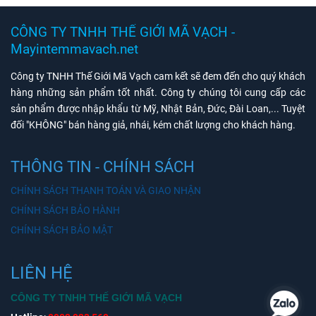
CÔNG TY TNHH THẾ GIỚI MÃ VẠCH -
Mayintemmavach.net
Công ty TNHH Thế Giới Mã Vạch cam kết sẽ đem đến cho quý khách
hàng những sản phẩm tốt nhất. Công ty chúng tôi cung cấp các
sản phẩm được nhập khẩu từ Mỹ, Nhật Bản, Đức, Đài Loan,... Tuyệt
đối "KHÔNG" bán hàng giả, nhái, kém chất lượng cho khách hàng.
THÔNG TIN - CHÍNH SÁCH
CHÍNH SÁCH THANH TOÁN VÀ GIAO NHẬN
CHÍNH SÁCH BẢO HÀNH
CHÍNH SÁCH BẢO MẬT
LIÊN HỆ
CÔNG TY TNHH THẾ GIỚI MÃ VẠCH