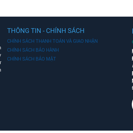
THÔNG TIN - CHÍNH SÁCH
CHÍNH SÁCH THANH TOÁN VÀ GIAO NHẬN
n
CHÍNH SÁCH BẢO HÀNH
y
CHÍNH SÁCH BẢO MẬT
ừ
n