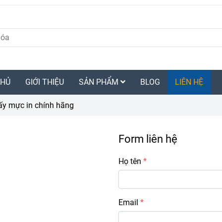
CHỦ
GIỚI THIỆU
SẢN PHẨM
BLOG
LIÊN HỆ
ấy mực in chính hãng
Form liên hệ
Họ tên
Email