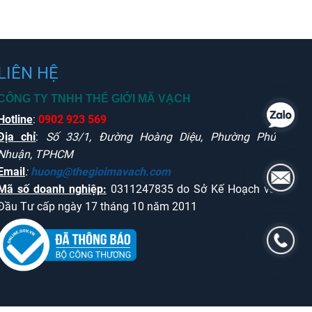
LIÊN HỆ
CÔNG TY TNHH THẾ GIỚI MÃ VẠCH
Hotline
:
0902 923 569
Địa chỉ
:
Số 33/1, Đường Hoàng Diệu, Phường Phú
Nhuận, TPHCM
Email
:
huong@thegioimavach.com
Mã số doanh nghiệp:
0311247835 do Sở Kế Hoạch và
Đầu Tư cấp ngày 17 tháng 10 năm 2011