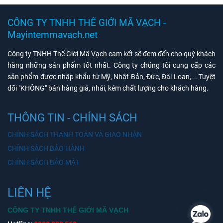
CÔNG TY TNHH THẾ GIỚI MÃ VẠCH -
Mayintemmavach.net
Công ty TNHH Thế Giới Mã Vạch cam kết sẽ đem đến cho quý khách
hàng những sản phẩm tốt nhất. Công ty chúng tôi cung cấp các
sản phẩm được nhập khẩu từ Mỹ, Nhật Bản, Đức, Đài Loan,... Tuyệt
đối "KHÔNG" bán hàng giả, nhái, kém chất lượng cho khách hàng.
THÔNG TIN - CHÍNH SÁCH
CHÍNH SÁCH THANH TOÁN VÀ GIAO NHẬN
CHÍNH SÁCH BẢO HÀNH
CHÍNH SÁCH BẢO MẬT
LIÊN HỆ
CÔNG TY TNHH THẾ GIỚI MÃ VẠCH