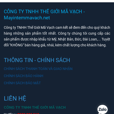
CÔNG TY TNHH THẾ GIỚI MÃ VẠCH -
Mayintemmavach.net
Công ty TNHH Thế Giới Mã Vạch cam kết sẽ đem đến cho quý khách
hàng những sản phẩm tốt nhất. Công ty chúng tôi cung cấp các
sản phẩm được nhập khẩu từ Mỹ, Nhật Bản, Đức, Đài Loan,... Tuyệt
đối "KHÔNG" bán hàng giả, nhái, kém chất lượng cho khách hàng.
THÔNG TIN - CHÍNH SÁCH
CHÍNH SÁCH THANH TOÁN VÀ GIAO NHẬN
CHÍNH SÁCH BẢO HÀNH
CHÍNH SÁCH BẢO MẬT
LIÊN HỆ
CÔNG TY TNHH THẾ GIỚI MÃ VẠCH