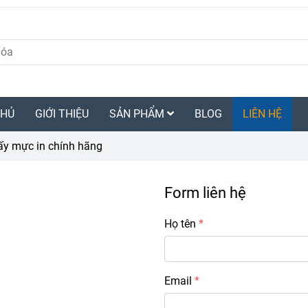
CHỦ
GIỚI THIỆU
SẢN PHẨM
BLOG
LIÊN HỆ
ấy mực in chính hãng
Form liên hệ
Họ tên
Email