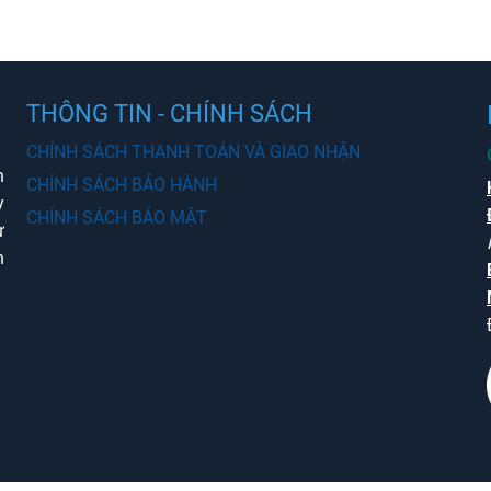
THÔNG TIN - CHÍNH SÁCH
CHÍNH SÁCH THANH TOÁN VÀ GIAO NHẬN
n
CHÍNH SÁCH BẢO HÀNH
y
CHÍNH SÁCH BẢO MẬT
ừ
n