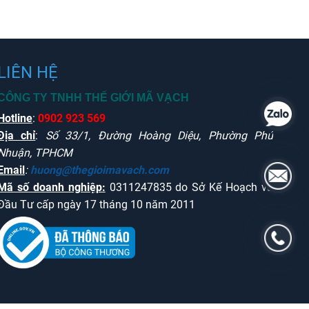
LIÊN HỆ
CÔNG TY TNHH THẾ GIỚI MÃ VẠCH
Hotline
:
0902 923 569
Địa chỉ
:
Số 33/1, Đường Hoàng Diệu, Phường Phú
Nhuận, TPHCM
Email
:
huong@thegioimavach.com
Mã số doanh nghiệp:
0311247835 do Sở Kế Hoạch và
Đầu Tư cấp ngày 17 tháng 10 năm 2011