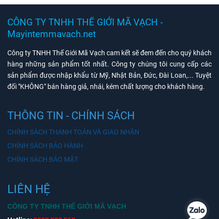
CÔNG TY TNHH THẾ GIỚI MÃ VẠCH -
Mayintemmavach.net
Công ty TNHH Thế Giới Mã Vạch cam kết sẽ đem đến cho quý khách
hàng những sản phẩm tốt nhất. Công ty chúng tôi cung cấp các
sản phẩm được nhập khẩu từ Mỹ, Nhật Bản, Đức, Đài Loan,... Tuyệt
đối "KHÔNG" bán hàng giả, nhái, kém chất lượng cho khách hàng.
THÔNG TIN - CHÍNH SÁCH
CHÍNH SÁCH THANH TOÁN VÀ GIAO NHẬN
CHÍNH SÁCH BẢO HÀNH
CHÍNH SÁCH BẢO MẬT
LIÊN HỆ
CÔNG TY TNHH THẾ GIỚI MÃ VẠCH