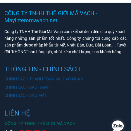
CÔNG TY TNHH THẾ GIỚI MÃ VẠCH -
Mayintemmavach.net
Công ty TNHH Thế Giới Mã Vạch cam kết sẽ đem đến cho quý khách
hàng những sản phẩm tốt nhất. Công ty chúng tôi cung cấp các
sản phẩm được nhập khẩu từ Mỹ, Nhật Bản, Đức, Đài Loan,... Tuyệt
đối "KHÔNG" bán hàng giả, nhái, kém chất lượng cho khách hàng.
THÔNG TIN - CHÍNH SÁCH
CHÍNH SÁCH THANH TOÁN VÀ GIAO NHẬN
CHÍNH SÁCH BẢO HÀNH
CHÍNH SÁCH BẢO MẬT
LIÊN HỆ
CÔNG TY TNHH THẾ GIỚI MÃ VẠCH