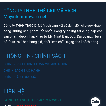
CÔNG TY TNHH THẾ GIỚI MÃ VẠCH -
Mayintemmavach.net
Công ty TNHH Thế Giới Mã Vạch cam kết sẽ đem đến cho quý khách
hàng những sản phẩm tốt nhất. Công ty chúng tôi cung cấp các
sản phẩm được nhập khẩu từ Mỹ, Nhật Bản, Đức, Đài Loan,... Tuyệt
đối "KHÔNG" bán hàng giả, nhái, kém chất lượng cho khách hàng.
THÔNG TIN - CHÍNH SÁCH
CHÍNH SÁCH THANH TOÁN VÀ GIAO NHẬN
CHÍNH SÁCH BẢO HÀNH
CHÍNH SÁCH BẢO MẬT
LIÊN HỆ
CÔNG TY TNHH THẾ GIỚI MÃ VẠCH