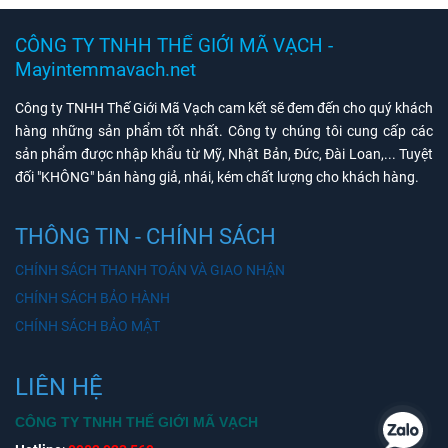
CÔNG TY TNHH THẾ GIỚI MÃ VẠCH -
Mayintemmavach.net
Công ty TNHH Thế Giới Mã Vạch cam kết sẽ đem đến cho quý khách
hàng những sản phẩm tốt nhất. Công ty chúng tôi cung cấp các
sản phẩm được nhập khẩu từ Mỹ, Nhật Bản, Đức, Đài Loan,... Tuyệt
đối "KHÔNG" bán hàng giả, nhái, kém chất lượng cho khách hàng.
THÔNG TIN - CHÍNH SÁCH
CHÍNH SÁCH THANH TOÁN VÀ GIAO NHẬN
CHÍNH SÁCH BẢO HÀNH
CHÍNH SÁCH BẢO MẬT
LIÊN HỆ
CÔNG TY TNHH THẾ GIỚI MÃ VẠCH