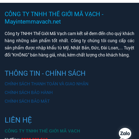
CÔNG TY TNHH THẾ GIỚI MÃ VẠCH -
Mayintemmavach.net
Công ty TNHH Thế Giới Mã Vạch cam kết sẽ đem đến cho quý khách
hàng những sản phẩm tốt nhất. Công ty chúng tôi cung cấp các
sản phẩm được nhập khẩu từ Mỹ, Nhật Bản, Đức, Đài Loan,... Tuyệt
đối "KHÔNG" bán hàng giả, nhái, kém chất lượng cho khách hàng.
THÔNG TIN - CHÍNH SÁCH
CHÍNH SÁCH THANH TOÁN VÀ GIAO NHẬN
CHÍNH SÁCH BẢO HÀNH
CHÍNH SÁCH BẢO MẬT
LIÊN HỆ
CÔNG TY TNHH THẾ GIỚI MÃ VẠCH