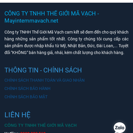
CÔNG TY TNHH THẾ GIỚI MÃ VẠCH -
Mayintemmavach.net
Công ty TNHH Thế Giới Mã Vạch cam kết sẽ đem đến cho quý khách
hàng những sản phẩm tốt nhất. Công ty chúng tôi cung cấp các
sản phẩm được nhập khẩu từ Mỹ, Nhật Bản, Đức, Đài Loan,... Tuyệt
đối "KHÔNG" bán hàng giả, nhái, kém chất lượng cho khách hàng.
THÔNG TIN - CHÍNH SÁCH
CHÍNH SÁCH THANH TOÁN VÀ GIAO NHẬN
CHÍNH SÁCH BẢO HÀNH
CHÍNH SÁCH BẢO MẬT
LIÊN HỆ
CÔNG TY TNHH THẾ GIỚI MÃ VẠCH